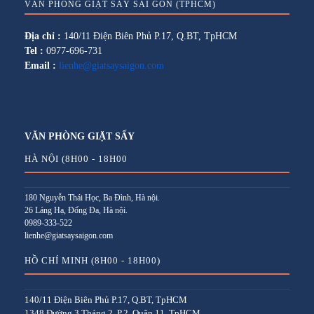
VĂN PHÒNG GIẶT SẤY SÀI GÒN (TPHCM)
Địa chỉ :
140/11 Điện Biên Phủ P.17, Q.BT, TpHCM
Tel :
0977-696-731
Email :
lienhe@giatsaysaigon.com
VĂN PHÒNG GIẶT SẤY
HÀ NỘI (8H00 - 18H00
180 Nguyễn Thái Học, Ba Đình, Hà nội.
26 Láng Hạ, Đống Đa, Hà nội.
0989-333-522
lienhe@giatsaysaigon.com
HỒ CHÍ MINH (8H00 - 18H00)
140/11 Điện Biên Phủ P.17, Q.BT, TpHCM
1348 Đường 3 Tháng 2, P.2, Quận 11, TpHCM