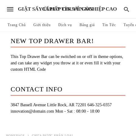
GIẶT SẤY ỦI HẤP CHUYÊN NGHIỆP CAO CẤP UY TÍN SÀI GÒN
Trang Chủ
Giới thiệu
Dịch vụ
Bảng giá
Tin Tức
Tuyển 
NEW TOP DRAWER BAR!
This Top Drawer Bar can be switched on or off in theme options,
and can take any widget you throw at it or even fill it with your
custom HTML Code
CONTACT INFO
3847 Bassell Avenue Little Rock, AR 72201
646-325-0357
innovation@domain.com
Mon - Sat : 08:00 - 18:00
HOMEPAGE
CHƯA ĐƯỢC PHÂN LOẠI