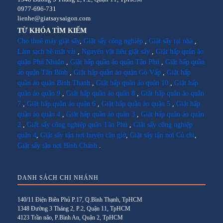
0977-696-731
lienhe@giatsaysaigon.com
TỪ KHÓA TÌM KIẾM
Cho thuê máy giặt sấy
,
Giặt sấy công nghiệp
,
Giặt sấy tại nhà
,
Làm sạch bề mặt vải
,
Nguyên vật liệu giặt sấy
,
Giặt hấp quần áo
quận Phú Nhuận
,
Giặt hấp quần áo quận Tân Phú
,
Giặt hấp quần
áo quận Tân Bình
,
Giặt hấp quần áo quận Gò Vấp
,
Giặt hấp
quần áo quận Bình Thạnh
,
Giặt hấp quần áo quận 10
,
Giặt hấp
quần áo quận 9
,
Giặt hấp quần áo quận 8
,
Giặt hấp quần áo quận
7
,
Giặt hấp quần áo quận 6
,
Giặt hấp quần áo quận 5
,
Giặt hấp
quần áo quận 4
,
Giặt hấp quần áo quận 3
,
Giặt hấp quần áo quận
2
,
Giặt sấy công nghiệp quận Tân Phú
,
Giặt sấy công nghiệp
quận 4
,
Giặt sấy tận nơi huyện cần giờ
,
Giặt sấy tận nơi Củ chi
,
Giặt sấy tận nơi Bình Chánh
.
DANH SÁCH CHI NHÁNH
140/11 Điện Biên Phủ P.17, Q.Bình Thạnh, TpHCM
1348 Đường 3 Tháng 2, P.2, Quận 11, TpHCM
4123 Trần não, P.Bình An, Quận 2, TpHCM