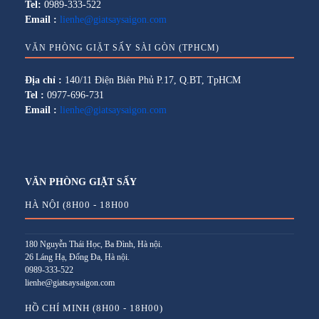
Tel:
0989-333-522
Email :
lienhe@giatsaysaigon.com
VĂN PHÒNG GIẶT SẤY SÀI GÒN (TPHCM)
Địa chỉ :
140/11 Điện Biên Phủ P.17, Q.BT, TpHCM
Tel :
0977-696-731
Email :
lienhe@giatsaysaigon.com
VĂN PHÒNG GIẶT SẤY
HÀ NỘI (8H00 - 18H00
180 Nguyễn Thái Học, Ba Đình, Hà nội.
26 Láng Hạ, Đống Đa, Hà nội.
0989-333-522
lienhe@giatsaysaigon.com
HỒ CHÍ MINH (8H00 - 18H00)