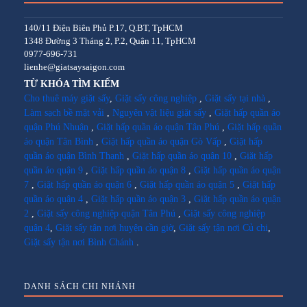
140/11 Điện Biên Phủ P.17, Q.BT, TpHCM
1348 Đường 3 Tháng 2, P.2, Quận 11, TpHCM
0977-696-731
lienhe@giatsaysaigon.com
TỪ KHÓA TÌM KIẾM
Cho thuê máy giặt sấy
,
Giặt sấy công nghiệp
,
Giặt sấy tại nhà
,
Làm sạch bề mặt vải
,
Nguyên vật liệu giặt sấy
,
Giặt hấp quần áo
quận Phú Nhuận
,
Giặt hấp quần áo quận Tân Phú
,
Giặt hấp quần
áo quận Tân Bình
,
Giặt hấp quần áo quận Gò Vấp
,
Giặt hấp
quần áo quận Bình Thạnh
,
Giặt hấp quần áo quận 10
,
Giặt hấp
quần áo quận 9
,
Giặt hấp quần áo quận 8
,
Giặt hấp quần áo quận
7
,
Giặt hấp quần áo quận 6
,
Giặt hấp quần áo quận 5
,
Giặt hấp
quần áo quận 4
,
Giặt hấp quần áo quận 3
,
Giặt hấp quần áo quận
2
,
Giặt sấy công nghiệp quận Tân Phú
,
Giặt sấy công nghiệp
quận 4
,
Giặt sấy tận nơi huyện cần giờ
,
Giặt sấy tận nơi Củ chi
,
Giặt sấy tận nơi Bình Chánh
.
DANH SÁCH CHI NHÁNH