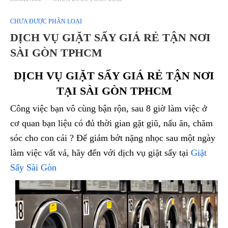
CHƯA ĐƯỢC PHÂN LOẠI
DỊCH VỤ GIẶT SẤY GIÁ RẺ TẬN NƠI
SÀI GÒN TPHCM
DỊCH VỤ GIẶT SẤY GIÁ RẺ TẬN NƠI
TẠI SÀI GÒN TPHCM
Công việc bạn vô cùng bận rộn, sau 8 giờ làm việc ở
cơ quan bạn liệu có đủ thời gian gặt giũ, nấu ăn, chăm
sóc cho con cái ? Để giảm bớt nặng nhọc sau một ngày
làm việc vất vả, hãy đến với dịch vụ giặt sấy tại
Giặt
Sấy Sài Gòn