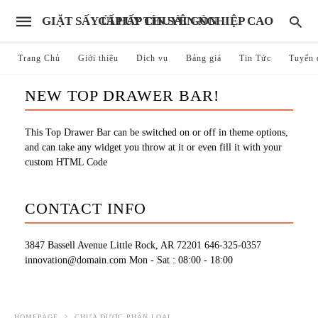
GIẶT SẤY ỦI HẤP CHUYÊN NGHIỆP CAO CẤP UY TÍN SÀI GÒN
Trang Chủ
Giới thiệu
Dịch vụ
Bảng giá
Tin Tức
Tuyển 
NEW TOP DRAWER BAR!
This Top Drawer Bar can be switched on or off in theme options,
and can take any widget you throw at it or even fill it with your
custom HTML Code
CONTACT INFO
3847 Bassell Avenue Little Rock, AR 72201
646-325-0357
innovation@domain.com
Mon - Sat : 08:00 - 18:00
HOMEPAGE
CHƯA ĐƯỢC PHÂN LOẠI