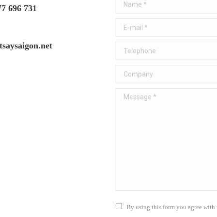
Name *
77 696 731
E-mail *
tsaysaigon.net
Telephone
Company
Message *
By using this form you agree with 