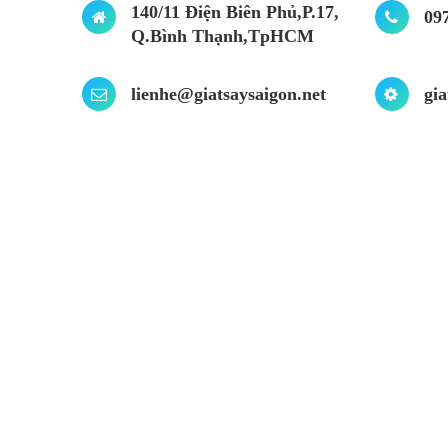
140/11 Điện Biên Phủ,P.17,
09
Q.Bình Thạnh,TpHCM
lienhe@giatsaysaigon.net
gia