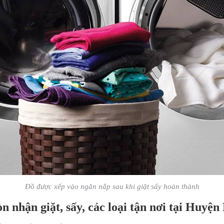
Đồ được xếp vào ngăn nắp sau khi giặt sấy hoàn thành
òn nhận giặt, sấy, các loại tận nơi tại Hu