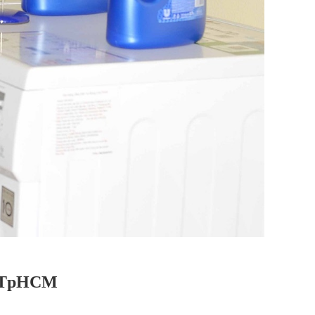
Bè TpHCM