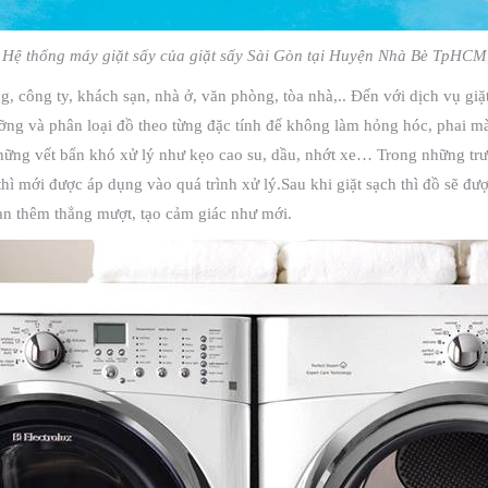
Hệ thống máy giặt sấy của giặt sấy Sài Gòn tại Huyện Nhà Bè TpHCM
ng, công ty, khách sạn, nhà ở, văn phòng, tòa nhà,.. Đến với dịch vụ gi
lưỡng và phân loại đồ theo từng đặc tính để không làm hỏng hóc, phai 
những vết bẩn khó xử lý như kẹo cao su, dầu, nhớt xe… Trong những trườ
thì mới được áp dụng vào quá trình xử lý.Sau khi giặt sạch thì đồ sẽ đư
bạn thêm thẳng mượt, tạo cảm giác như mới.