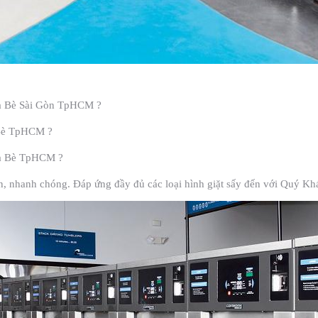
hà Bè Sài Gòn TpHCM ?
à Bè TpHCM ?
Nhà Bè TpHCM ?
tín, nhanh chóng. Đáp ứng đầy đủ các loại hình giặt sấy đến với Quý Kh