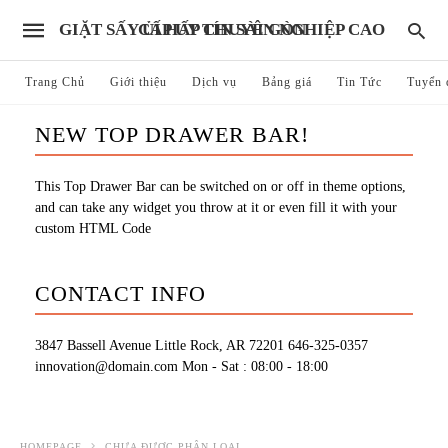
GIẶT SẤY ỦI HẤP CHUYÊN NGHIỆP CAO CẤP UY TÍN SÀI GÒN
Trang Chủ
Giới thiệu
Dịch vụ
Bảng giá
Tin Tức
Tuyển 
NEW TOP DRAWER BAR!
This Top Drawer Bar can be switched on or off in theme options,
and can take any widget you throw at it or even fill it with your
custom HTML Code
CONTACT INFO
3847 Bassell Avenue Little Rock, AR 72201
646-325-0357
innovation@domain.com
Mon - Sat : 08:00 - 18:00
HOMEPAGE
CHƯA ĐƯỢC PHÂN LOẠI