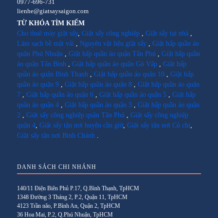
0977-696-731
lienhe@giatsaysaigon.com
TỪ KHÓA TÌM KIẾM
Cho thuê máy giặt sấy
,
Giặt sấy công nghiệp
,
Giặt sấy tại nhà
,
Làm sạch bề mặt vải
,
Nguyên vật liệu giặt sấy
,
Giặt hấp quần áo
quận Phú Nhuận
,
Giặt hấp quần áo quận Tân Phú
,
Giặt hấp quần
áo quận Tân Bình
,
Giặt hấp quần áo quận Gò Vấp
,
Giặt hấp
quần áo quận Bình Thạnh
,
Giặt hấp quần áo quận 10
,
Giặt hấp
quần áo quận 9
,
Giặt hấp quần áo quận 8
,
Giặt hấp quần áo quận
7
,
Giặt hấp quần áo quận 6
,
Giặt hấp quần áo quận 5
,
Giặt hấp
quần áo quận 4
,
Giặt hấp quần áo quận 3
,
Giặt hấp quần áo quận
2
,
Giặt sấy công nghiệp quận Tân Phú
,
Giặt sấy công nghiệp
quận 4
,
Giặt sấy tận nơi huyện cần giờ
,
Giặt sấy tận nơi Củ chi
,
Giặt sấy tận nơi Bình Chánh
.
DANH SÁCH CHI NHÁNH
140/11 Điện Biên Phủ P.17, Q.Bình Thạnh, TpHCM
1348 Đường 3 Tháng 2, P.2, Quận 11, TpHCM
4123 Trần não, P.Bình An, Quận 2, TpHCM
36 Hoa Mai, P.2, Q.Phú Nhuận, TpHCM