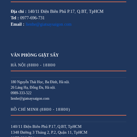
Địa chỉ :
140/11 Điện Biên Phủ P.17, Q.BT, TpHCM
Tel :
0977-696-731
Email :
lienhe@giatsaysaigon.com
VĂN PHÒNG GIẶT SẤY
HÀ NỘI (8H00 - 18H00
180 Nguyễn Thái Học, Ba Đình, Hà nội.
26 Láng Hạ, Đống Đa, Hà nội.
0989-333-522
lienhe@giatsaysaigon.com
HỒ CHÍ MINH (8H00 - 18H00)
140/11 Điện Biên Phủ P.17, Q.BT, TpHCM
1348 Đường 3 Tháng 2, P.2, Quận 11, TpHCM