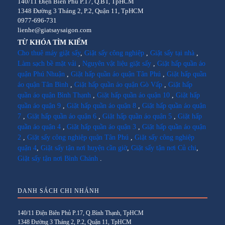
140/11 Điện Biên Phủ P.17, Q.BT, TpHCM
1348 Đường 3 Tháng 2, P.2, Quận 11, TpHCM
0977-696-731
lienhe@giatsaysaigon.com
TỪ KHÓA TÌM KIẾM
Cho thuê máy giặt sấy
,
Giặt sấy công nghiệp
,
Giặt sấy tại nhà
,
Làm sạch bề mặt vải
,
Nguyên vật liệu giặt sấy
,
Giặt hấp quần áo
quận Phú Nhuận
,
Giặt hấp quần áo quận Tân Phú
,
Giặt hấp quần
áo quận Tân Bình
,
Giặt hấp quần áo quận Gò Vấp
,
Giặt hấp
quần áo quận Bình Thạnh
,
Giặt hấp quần áo quận 10
,
Giặt hấp
quần áo quận 9
,
Giặt hấp quần áo quận 8
,
Giặt hấp quần áo quận
7
,
Giặt hấp quần áo quận 6
,
Giặt hấp quần áo quận 5
,
Giặt hấp
quần áo quận 4
,
Giặt hấp quần áo quận 3
,
Giặt hấp quần áo quận
2
,
Giặt sấy công nghiệp quận Tân Phú
,
Giặt sấy công nghiệp
quận 4
,
Giặt sấy tận nơi huyện cần giờ
,
Giặt sấy tận nơi Củ chi
,
Giặt sấy tận nơi Bình Chánh
.
DANH SÁCH CHI NHÁNH
140/11 Điện Biên Phủ P.17, Q.Bình Thạnh, TpHCM
1348 Đường 3 Tháng 2, P.2, Quận 11, TpHCM