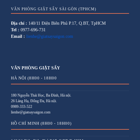
VĂN PHÒNG GIẶT SẤY SÀI GÒN (TPHCM)
Địa chỉ :
140/11 Điện Biên Phủ P.17, Q.BT, TpHCM
Tel :
0977-696-731
Email :
lienhe@giatsaysaigon.com
VĂN PHÒNG GIẶT SẤY
HÀ NỘI (8H00 - 18H00
180 Nguyễn Thái Học, Ba Đình, Hà nội.
26 Láng Hạ, Đống Đa, Hà nội.
0989-333-522
lienhe@giatsaysaigon.com
HỒ CHÍ MINH (8H00 - 18H00)