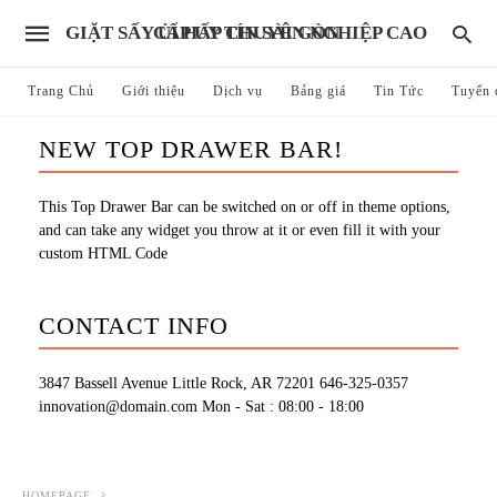
GIẶT SẤY ỦI HẤP CHUYÊN NGHIỆP CAO CẤP UY TÍN SÀI GÒN
Trang Chủ
Giới thiệu
Dịch vụ
Bảng giá
Tin Tức
Tuyển 
NEW TOP DRAWER BAR!
This Top Drawer Bar can be switched on or off in theme options,
and can take any widget you throw at it or even fill it with your
custom HTML Code
CONTACT INFO
3847 Bassell Avenue Little Rock, AR 72201
646-325-0357
innovation@domain.com
Mon - Sat : 08:00 - 18:00
HOMEPAGE