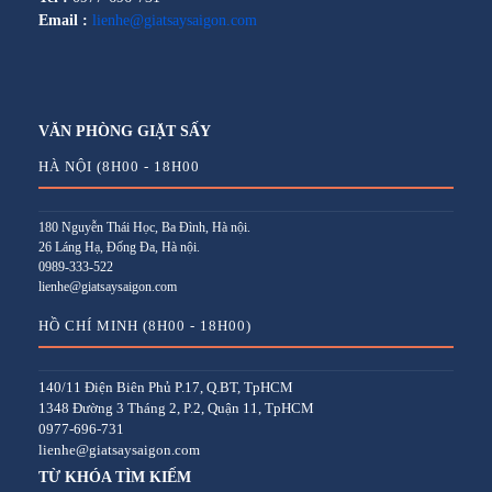
Email :
lienhe@giatsaysaigon.com
VĂN PHÒNG GIẶT SẤY
HÀ NỘI (8H00 - 18H00
180 Nguyễn Thái Học, Ba Đình, Hà nội.
26 Láng Hạ, Đống Đa, Hà nội.
0989-333-522
lienhe@giatsaysaigon.com
HỒ CHÍ MINH (8H00 - 18H00)
140/11 Điện Biên Phủ P.17, Q.BT, TpHCM
1348 Đường 3 Tháng 2, P.2, Quận 11, TpHCM
0977-696-731
lienhe@giatsaysaigon.com
TỪ KHÓA TÌM KIẾM