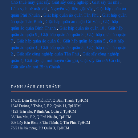
Cho thuê máy giặt sấy
,
Giặt sấy công nghiệp
,
Giặt sấy tại nhà
,
Làm sạch bề mặt vải
,
Nguyên vật liệu giặt sấy
,
Giặt hấp quần áo
quận Phú Nhuận
,
Giặt hấp quần áo quận Tân Phú
,
Giặt hấp quần
áo quận Tân Bình
,
Giặt hấp quần áo quận Gò Vấp
,
Giặt hấp
quần áo quận Bình Thạnh
,
Giặt hấp quần áo quận 10
,
Giặt hấp
quần áo quận 9
,
Giặt hấp quần áo quận 8
,
Giặt hấp quần áo quận
7
,
Giặt hấp quần áo quận 6
,
Giặt hấp quần áo quận 5
,
Giặt hấp
quần áo quận 4
,
Giặt hấp quần áo quận 3
,
Giặt hấp quần áo quận
2
,
Giặt sấy công nghiệp quận Tân Phú
,
Giặt sấy công nghiệp
quận 4
,
Giặt sấy tận nơi huyện cần giờ
,
Giặt sấy tận nơi Củ chi
,
Giặt sấy tận nơi Bình Chánh
.
DANH SÁCH CHI NHÁNH
140/11 Điện Biên Phủ P.17, Q.Bình Thạnh, TpHCM
1348 Đường 3 Tháng 2, P.2, Quận 11, TpHCM
4123 Trần não, P.Bình An, Quận 2, TpHCM
36 Hoa Mai, P.2, Q.Phú Nhuận, TpHCM
608 Lũy Bán Bích, P.Tân Thành, Q.Tân Phú, TpHCM
76/2 Hai bà trưng, P.3 Quận 3, TpHCM