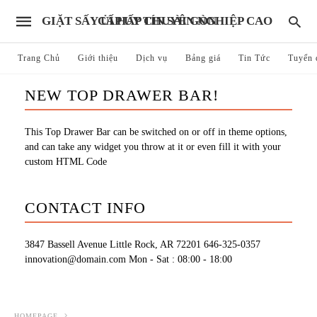
GIẶT SẤY ỦI HẤP CHUYÊN NGHIỆP CAO CẤP UY TÍN SÀI GÒN
Trang Chủ
Giới thiệu
Dịch vụ
Bảng giá
Tin Tức
Tuyển 
NEW TOP DRAWER BAR!
This Top Drawer Bar can be switched on or off in theme options,
and can take any widget you throw at it or even fill it with your
custom HTML Code
CONTACT INFO
3847 Bassell Avenue Little Rock, AR 72201
646-325-0357
innovation@domain.com
Mon - Sat : 08:00 - 18:00
HOMEPAGE