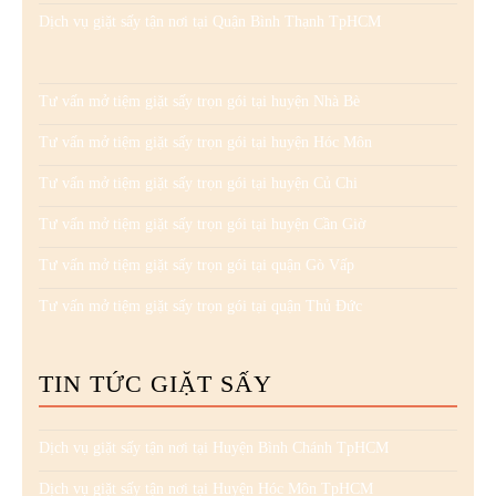
Dịch vụ giặt sấy tận nơi tại Quận Bình Thạnh TpHCM
Tư vấn mở tiệm giặt sấy trọn gói tại huyện Nhà Bè
Tư vấn mở tiệm giặt sấy trọn gói tại huyện Hóc Môn
Tư vấn mở tiệm giặt sấy trọn gói tại huyện Củ Chi
Tư vấn mở tiệm giặt sấy trọn gói tại huyện Cần Giờ
Tư vấn mở tiệm giặt sấy trọn gói tại quận Gò Vấp
Tư vấn mở tiệm giặt sấy trọn gói tại quận Thủ Đức
TIN TỨC GIẶT SẤY
Dịch vụ giặt sấy tận nơi tại Huyện Bình Chánh TpHCM
Dịch vụ giặt sấy tận nơi tại Huyện Hóc Môn TpHCM