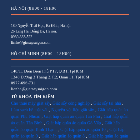
HÀ NỘI (8H00 - 18H00
180 Nguyễn Thái Học, Ba Đình, Hà nội.
26 Láng Hạ, Đống Đa, Hà nội.
0989-333-522
lienhe@giatsaysaigon.com
HỒ CHÍ MINH (8H00 - 18H00)
140/11 Điện Biên Phủ P.17, Q.BT, TpHCM
1348 Đường 3 Tháng 2, P.2, Quận 11, TpHCM
0977-696-731
lienhe@giatsaysaigon.com
TỪ KHÓA TÌM KIẾM
Cho thuê máy giặt sấy
,
Giặt sấy công nghiệp
,
Giặt sấy tại nhà
,
Làm sạch bề mặt vải
,
Nguyên vật liệu giặt sấy
,
Giặt hấp quần áo
quận Phú Nhuận
,
Giặt hấp quần áo quận Tân Phú
,
Giặt hấp quần
áo quận Tân Bình
,
Giặt hấp quần áo quận Gò Vấp
,
Giặt hấp
quần áo quận Bình Thạnh
,
Giặt hấp quần áo quận 10
,
Giặt hấp
quần áo quận 9
,
Giặt hấp quần áo quận 8
,
Giặt hấp quần áo quận