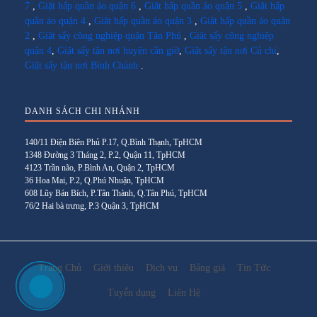
7
,
Giặt hấp quần áo quận 6
,
Giặt hấp quần áo quận 5
,
Giặt hấp
quần áo quận 4
,
Giặt hấp quần áo quận 3
,
Giặt hấp quần áo quận
2
,
Giặt sấy công nghiệp quận Tân Phú
,
Giặt sấy công nghiệp
quận 4
,
Giặt sấy tận nơi huyện cần giờ
,
Giặt sấy tận nơi Củ chi
,
Giặt sấy tận nơi Bình Chánh
.
DANH SÁCH CHI NHÁNH
140/11 Điện Biên Phủ P.17, Q.Bình Thạnh, TpHCM
1348 Đường 3 Tháng 2, P.2, Quận 11, TpHCM
4123 Trần não, P.Bình An, Quận 2, TpHCM
36 Hoa Mai, P.2, Q.Phú Nhuận, TpHCM
608 Lũy Bán Bích, P.Tân Thành, Q.Tân Phú, TpHCM
76/2 Hai bà trưng, P.3 Quận 3, TpHCM
Trang Chủ
Giới thiệu
Dịch vụ
Bảng giá
Tin Tức
Tuyển dụng
Liên Hệ