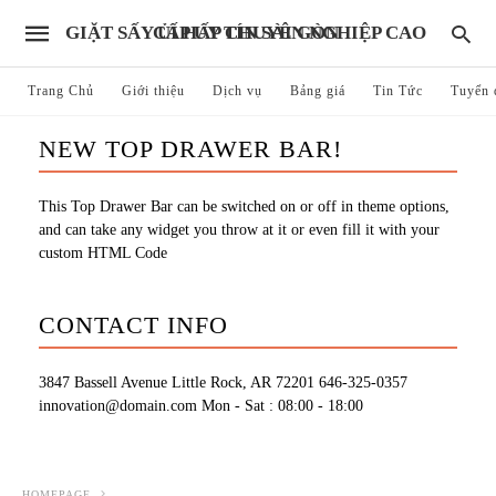
GIẶT SẤY ỦI HẤP CHUYÊN NGHIỆP CAO CẤP UY TÍN SÀI GÒN
Trang Chủ
Giới thiệu
Dịch vụ
Bảng giá
Tin Tức
Tuyển 
NEW TOP DRAWER BAR!
This Top Drawer Bar can be switched on or off in theme options,
and can take any widget you throw at it or even fill it with your
custom HTML Code
CONTACT INFO
3847 Bassell Avenue Little Rock, AR 72201
646-325-0357
innovation@domain.com
Mon - Sat : 08:00 - 18:00
HOMEPAGE