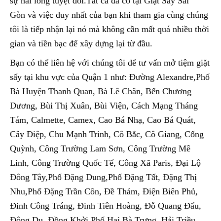
sự hài lòng tuyệt đối.Tất cả đã có tại Giặt Sấy Sài
Gòn và việc duy nhất của bạn khi tham gia cùng chúng
tôi là tiếp nhận lại nó mà không cần mất quá nhiều thời
gian và tiền bạc để xây dựng lại từ đầu.
Bạn có thể liên hệ với chúng tôi để tư vấn mở tiệm giặt
sấy tại khu vực của Quận 1 như: Đường Alexandre,Phố
Bà Huyện Thanh Quan, Bà Lê Chân, Bến Chương
Dương, Bùi Thị Xuân, Bùi Viện, Cách Mạng Tháng
Tám, Calmette, Camex, Cao Bá Nhạ, Cao Bá Quát,
Cây Điệp, Chu Mạnh Trinh, Cô Bắc, Cô Giang, Cống
Quỳnh, Công Trường Lam Sơn, Công Trường Mê
Linh, Công Trường Quốc Tế, Công Xã Paris, Đại Lộ
Đông Tây,Phố Đặng Dung,Phố Đặng Tất, Đặng Thị
Nhu,Phố Đặng Trần Côn, Đề Thám, Điện Biên Phủ,
Đinh Công Tráng, Đinh Tiên Hoàng, Đỗ Quang Đẩu,
Đông Du, Đồng Khởi,Phố Hai Bà Trưng, Hải Triều,