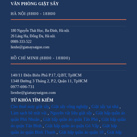
VĂN PHÒNG GIẶT SẤY
HÀ NỘI (8H00 - 18H00
180 Nguyễn Thái Học, Ba Đình, Hà nội.
26 Láng Hạ, Đống Đa, Hà nội.
0989-333-522
lienhe@giatsaysaigon.com
HỒ CHÍ MINH (8H00 - 18H00)
140/11 Điện Biên Phủ P.17, Q.BT, TpHCM
1348 Đường 3 Tháng 2, P.2, Quận 11, TpHCM
0977-696-731
lienhe@giatsaysaigon.com
TỪ KHÓA TÌM KIẾM
Cho thuê máy giặt sấy
,
Giặt sấy công nghiệp
,
Giặt sấy tại nhà
,
Làm sạch bề mặt vải
,
Nguyên vật liệu giặt sấy
,
Giặt hấp quần áo
quận Phú Nhuận
,
Giặt hấp quần áo quận Tân Phú
,
Giặt hấp quần
áo quận Tân Bình
,
Giặt hấp quần áo quận Gò Vấp
,
Giặt hấp
quần áo quận Bình Thạnh
,
Giặt hấp quần áo quận 10
,
Giặt hấp