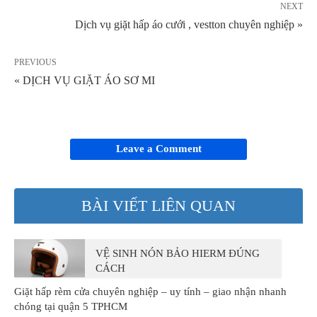
NEXT
Dịch vụ giặt hấp áo cưới , vestton chuyên nghiệp »
PREVIOUS
« DỊCH VỤ GIẶT ÁO SƠ MI
Leave a Comment
BÀI VIẾT LIÊN QUAN
VỆ SINH NÓN BẢO HIERM ĐÚNG
CÁCH
Giặt hấp rèm cửa chuyên nghiệp – uy tính – giao nhận nhanh
chóng tại quận 5 TPHCM