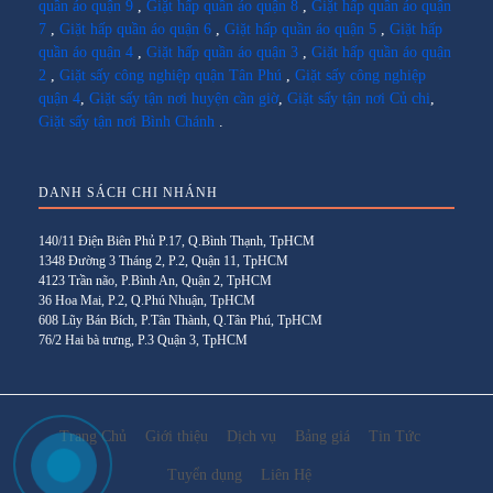
quần áo quận 9
,
Giặt hấp quần áo quận 8
,
Giặt hấp quần áo quận
7
,
Giặt hấp quần áo quận 6
,
Giặt hấp quần áo quận 5
,
Giặt hấp
quần áo quận 4
,
Giặt hấp quần áo quận 3
,
Giặt hấp quần áo quận
2
,
Giặt sấy công nghiệp quận Tân Phú
,
Giặt sấy công nghiệp
quận 4
,
Giặt sấy tận nơi huyện cần giờ
,
Giặt sấy tận nơi Củ chi
,
Giặt sấy tận nơi Bình Chánh
.
DANH SÁCH CHI NHÁNH
140/11 Điện Biên Phủ P.17, Q.Bình Thạnh, TpHCM
1348 Đường 3 Tháng 2, P.2, Quận 11, TpHCM
4123 Trần não, P.Bình An, Quận 2, TpHCM
36 Hoa Mai, P.2, Q.Phú Nhuận, TpHCM
608 Lũy Bán Bích, P.Tân Thành, Q.Tân Phú, TpHCM
76/2 Hai bà trưng, P.3 Quận 3, TpHCM
Trang Chủ
Giới thiệu
Dịch vụ
Bảng giá
Tin Tức
Tuyển dụng
Liên Hệ