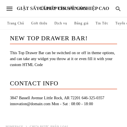
GIẶT SẤY ỦI HẤP CHUYÊN NGHIỆP CAO CẤP UY TÍN SÀI GÒN
Trang Chủ
Giới thiệu
Dịch vụ
Bảng giá
Tin Tức
Tuyển 
NEW TOP DRAWER BAR!
This Top Drawer Bar can be switched on or off in theme options,
and can take any widget you throw at it or even fill it with your
custom HTML Code
CONTACT INFO
3847 Bassell Avenue Little Rock, AR 72201
646-325-0357
innovation@domain.com
Mon - Sat : 08:00 - 18:00
HOMEPAGE
CHƯA ĐƯỢC PHÂN LOẠI