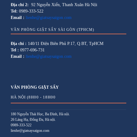
Địa chỉ 2:
92 Nguyễn Xiển, Thanh Xuân Hà Nội
Tel:
0989-333-522
Email :
lienhe@giatsaysaigon.com
VĂN PHÒNG GIẶT SẤY SÀI GÒN (TPHCM)
Địa chỉ :
140/11 Điện Biên Phủ P.17, Q.BT, TpHCM
Tel :
0977-696-731
Email :
lienhe@giatsaysaigon.com
VĂN PHÒNG GIẶT SẤY
HÀ NỘI (8H00 - 18H00
180 Nguyễn Thái Học, Ba Đình, Hà nội.
26 Láng Hạ, Đống Đa, Hà nội.
0989-333-522
lienhe@giatsaysaigon.com