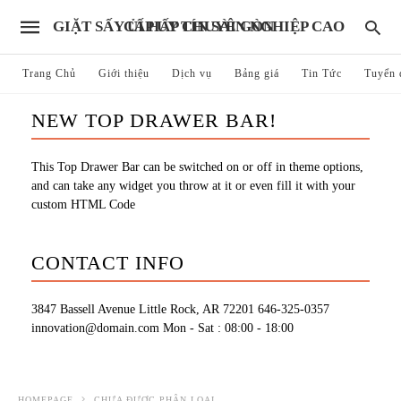
GIẶT SẤY ỦI HẤP CHUYÊN NGHIỆP CAO CẤP UY TÍN SÀI GÒN
Trang Chủ
Giới thiệu
Dịch vụ
Bảng giá
Tin Tức
Tuyển 
NEW TOP DRAWER BAR!
This Top Drawer Bar can be switched on or off in theme options,
and can take any widget you throw at it or even fill it with your
custom HTML Code
CONTACT INFO
3847 Bassell Avenue Little Rock, AR 72201
646-325-0357
innovation@domain.com
Mon - Sat : 08:00 - 18:00
HOMEPAGE
CHƯA ĐƯỢC PHÂN LOẠI