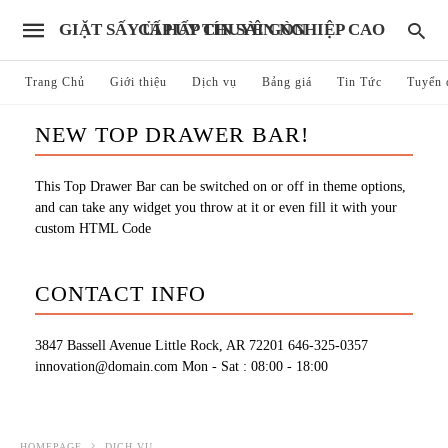
GIẶT SẤY ỦI HẤP CHUYÊN NGHIỆP CAO CẤP UY TÍN SÀI GÒN
Trang Chủ
Giới thiệu
Dịch vụ
Bảng giá
Tin Tức
Tuyển 
NEW TOP DRAWER BAR!
This Top Drawer Bar can be switched on or off in theme options,
and can take any widget you throw at it or even fill it with your
custom HTML Code
CONTACT INFO
3847 Bassell Avenue Little Rock, AR 72201
646-325-0357
innovation@domain.com
Mon - Sat : 08:00 - 18:00
HOMEPAGE
DỊCH VỤ