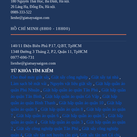
180 Nguyễn Thái Học, Ba Đình, Hà nội.
26 Láng Hạ, Đống Đa, Hà nội.
0989-333-522
lienhe@giatsaysaigon.com
HỒ CHÍ MINH (8H00 - 18H00)
140/11 Điện Biên Phủ P.17, Q.BT, TpHCM
1348 Đường 3 Tháng 2, P.2, Quận 11, TpHCM
0977-696-731
lienhe@giatsaysaigon.com
TỪ KHÓA TÌM KIẾM
Cho thuê máy giặt sấy
,
Giặt sấy công nghiệp
,
Giặt sấy tại nhà
,
Làm sạch bề mặt vải
,
Nguyên vật liệu giặt sấy
,
Giặt hấp quần áo
quận Phú Nhuận
,
Giặt hấp quần áo quận Tân Phú
,
Giặt hấp quần
áo quận Tân Bình
,
Giặt hấp quần áo quận Gò Vấp
,
Giặt hấp
quần áo quận Bình Thạnh
,
Giặt hấp quần áo quận 10
,
Giặt hấp
quần áo quận 9
,
Giặt hấp quần áo quận 8
,
Giặt hấp quần áo quận
7
,
Giặt hấp quần áo quận 6
,
Giặt hấp quần áo quận 5
,
Giặt hấp
quần áo quận 4
,
Giặt hấp quần áo quận 3
,
Giặt hấp quần áo quận
2
,
Giặt sấy công nghiệp quận Tân Phú
,
Giặt sấy công nghiệp
quận 4
,
Giặt sấy tận nơi huyện cần giờ
,
Giặt sấy tận nơi Củ chi
,