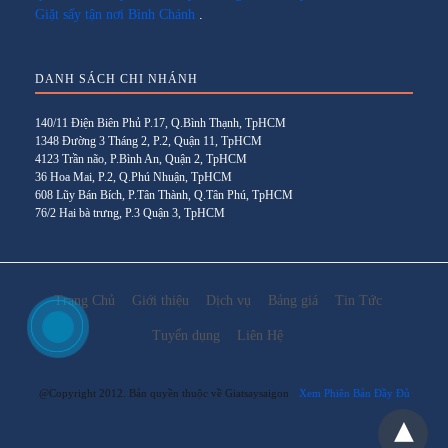
Giặt sấy tận nơi Bình Chánh
.
DANH SÁCH CHI NHÁNH
140/11 Điện Biên Phủ P.17, Q.Bình Thạnh, TpHCM
1348 Đường 3 Tháng 2, P.2, Quận 11, TpHCM
4123 Trần não, P.Bình An, Quận 2, TpHCM
36 Hoa Mai, P.2, Q.Phú Nhuận, TpHCM
608 Lũy Bán Bích, P.Tân Thành, Q.Tân Phú, TpHCM
76/2 Hai bà trưng, P.3 Quận 3, TpHCM
Trang Chủ
Giới thiệu
Dịch vụ
Bảng giá
Tin Tức
Tuyển dụng
Liên Hệ
@Copyright 2012. Bản quyền thuộc về Giatsaysaigon
Xem Phiên Bản Đầy Đủ