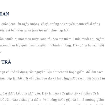
JEAN
n quần jean lâu ngày không xử lý, chúng sẽ chuyển thành vết ố vàng.
 tẩy vết bẩn trên quần jean trở nên phức tạp hơn.
cần chuẩn bị một thau nước lạnh rồi hòa tan thêm 2 thìa muối ăn. Ngâm
 sau, bạn lấy quần jean ra giặt như bình thường. Đây cũng là cách giữ
.
C TRÀ
, bạn có thể sử dụng các nguyên liệu như chanh hoặc giấm để làm sạch.
rực tiếp lên bề mặt vết bẩn. Sau đó xả lại bằng nước sạch, vết bẩn sẽ từ
 đạt được kết quả tương tự. Đây là mẹo vừa giúp tẩy vết bẩn vừa là
o nước ấm vào chậu, pha thêm ½ muỗng nước giặt và 1 – 2 muỗng giấm