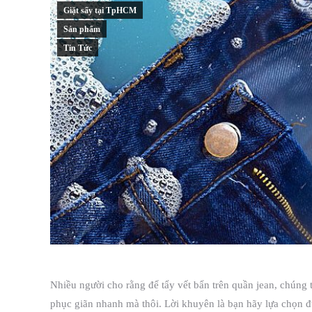
Giặt sấy tại TpHCM
Sản phẩm
Tin Tức
Nhiều người cho rằng để tẩy vết bẩn trên quần jean, chúng t
phục giãn nhanh mà thôi. Lời khuyên là bạn hãy lựa chọn đú