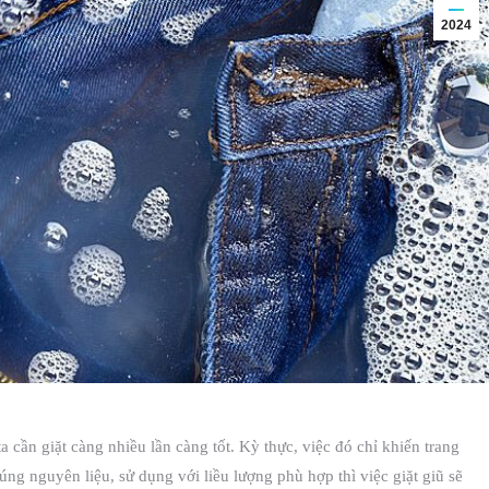
2024
a cần giặt càng nhiều lần càng tốt. Kỳ thực, việc đó chỉ khiến trang
ng nguyên liệu, sử dụng với liều lượng phù hợp thì việc giặt giũ sẽ