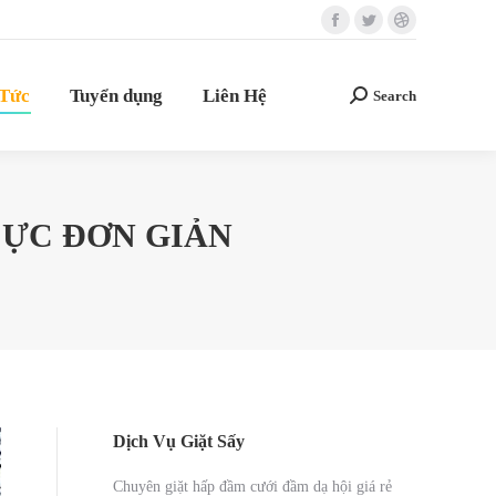
Facebook
Twitter
Dribbble
 Tức
Tuyển dụng
Liên Hệ
Search
Search:
page
page
page
opens
opens
opens
 Tức
Tuyển dụng
Liên Hệ
Search
Search:
in
in
in
new
new
new
window
window
window
CỰC ĐƠN GIẢN
Dịch Vụ Giặt Sấy
Chuyên giặt hấp đầm cưới đầm dạ hội giá rẻ