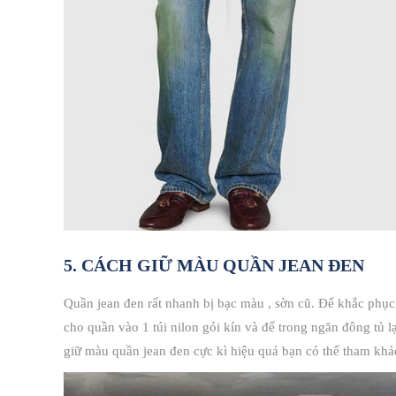
5. CÁCH GIỮ MÀU QUẦN JEAN ĐEN
Quần jean đen rất nhanh bị bạc màu , sờn cũ. Để khắc phục
cho quần vào 1 túi nilon gói kín và để trong ngăn đông tủ 
giữ màu quần jean đen cực kì hiệu quả bạn có thể tham khả