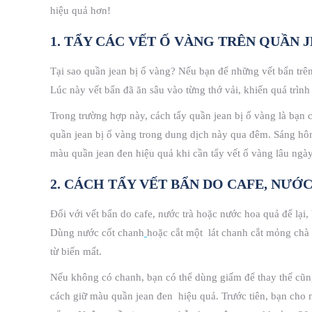
hiệu quả hơn!
1. TẨY CÁC VẾT Ố VÀNG TRÊN QUẦN 
Tại sao quần jean bị ố vàng? Nếu bạn để những vết bẩn trê
Lúc này vết bẩn đã ăn sâu vào từng thớ vải, khiến quá trình
Trong trường hợp này, cách tẩy quần jean bị ố vàng là bạn 
quần jean bị ố vàng trong dung dịch này qua đêm. Sáng hôm
màu quần jean đen hiệu quả khi cần tẩy vết ố vàng lâu ngày
2. CÁCH TẨY VẾT BẨN DO CAFE, NƯỚ
Đối với vết bẩn do cafe, nước trà hoặc nước hoa quả để lại
Dùng nước cốt chanh
hoặc cắt một lát chanh cắt mỏng chà t
từ biến mất.
Nếu không có chanh, bạn có thể dùng giấm để thay thế cũng
cách giữ màu quần jean đen hiệu quả. Trước tiên, bạn ch