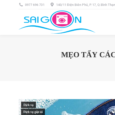
0977 696 731
140/11 Điện Biên Phủ, P.17, Q.Bình Th
MẸO TẨY CÁC
Dịch vụ
Dịch vụ giặt ủi