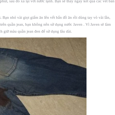
hút, sau đó xả lại với nước lạnh. Bạn sẽ thấy ngay kết quả các vết bẩn
. Bạn nhỏ vài giọt giấm ăn lên vết bẩn đồ ăn rồi dùng tay vò vài lần,
n trên quần jean, bạn không nên sử dụng nước Javen . Vì Javen sẽ làm
ch giữ màu quần jean đen để sử dụng lâu dài.