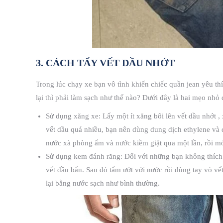
3. CÁCH TẨY VẾT DẦU NHỚT
Trong lúc chạy xe bạn vô tình khiến chiếc quần jean yêu t
lại thì phải làm sạch như thế nào? Dưới đây là hai mẹo nhỏ
Sử dụng xăng xe: Lấy một ít xăng bôi lên vết dầu nhớt ,
vết dầu quá nhiều, bạn nên dùng dung dịch ethylene và d
nước xà phòng ấm và nước kiềm giặt qua một lần, rồi mớ
Sử dụng kem đánh răng: Đối với những bạn không thích
vết dầu bẩn. Sau đó tẩm ướt với nước rồi dùng tay vò vế
lại bằng nước sạch như bình thường.