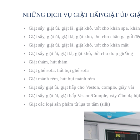
NHỮNG DỊCH VỤ GIẶT HẤP/GIẶT ỦI/ GI
Giặt sấy, giặt ủi, giặt là, giặt khô, ướt cho khăn spa, khă
Giặt sấy, giặt ủi, giặt là, giặt khô, ướt cho chăn ga gối đ
Giặt sấy, giặt ủi, giặt là, giặt khô, ướt cho khăn mặt
Giặt sấy giặt ủi, giặt là, giặt khô, ướt cho drap giường
Giặt thảm, hút thảm
Giặt ghế sofa, hút bụi ghế sofa
Giặt mành rèm, hút bụi mành rèm
Giặt sấy giặt ủi, giặt hấp cho Veston, comple, giày vải
Giặt sấy giặt ủi, giặt hấp Veston/Comple, váy đầm dạ hội
Giặt các loại sản phẩm từ lụa tơ tằm (silk)