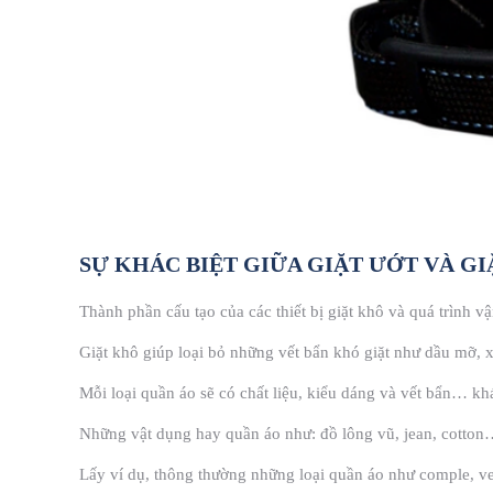
SỰ KHÁC BIỆT GIỮA GIẶT ƯỚT VÀ G
Thành phần cấu tạo của các thiết bị giặt khô và quá trình vậ
Giặt khô giúp loại bỏ những vết bẩn khó giặt như dầu mỡ
Mỗi loại quần áo sẽ có chất liệu, kiểu dáng và vết bẩn… k
Những vật dụng hay quần áo như: đồ lông vũ, jean, cotton…
Lấy ví dụ, thông thường những loại quần áo như comple, ve