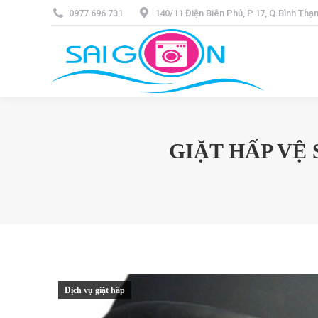
0977 696 731
140/11 Điện Biên Phủ, P.17, Q.Bình Th
GIẶT HẤP VÊ
Dịch vụ giặt hấp