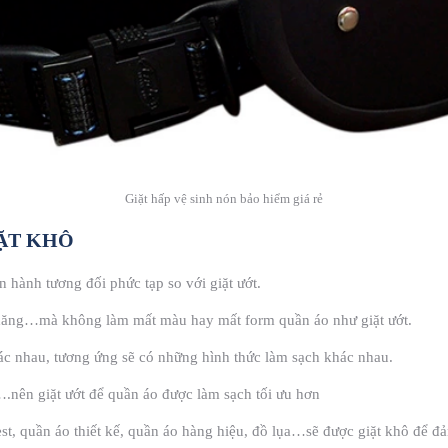
Giặt hấp vệ sinh nón bảo hiểm giá rẻ
IẶT KHÔ
n hành tương đối phức tạp so với giặt ướt.
, xăng…mà không làm mất màu hay mất form quần áo như giặt ướt.
hác nhau, tương ứng sẽ có những hình thức làm sạch khác nhau.
.nên giặt ướt để quần áo được làm sạch tối ưu hơn
st, quần áo thiết kế, quần áo hàng hiệu, đồ lụa…sẽ được giặt khô để đ