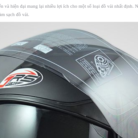
 tiến và hiện đại mang lại nhiều lợi ích cho một số loại đồ vải nhất địn
àm sạch đồ vải.