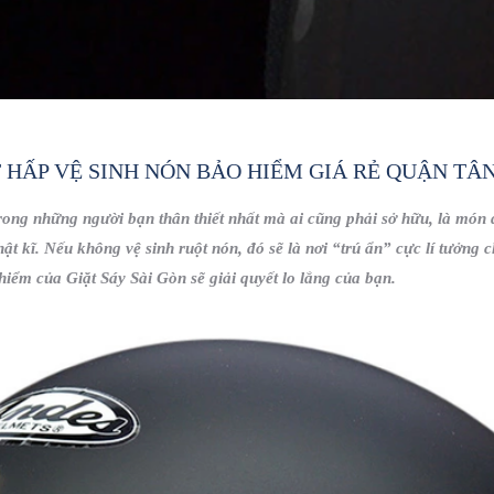
T HẤP VỆ SINH NÓN BẢO HIỂM GIÁ RẺ QUẬN TÂ
trong những người bạn thân thiết nhất mà ai cũng phải sở hữu, là món đ
 thật kĩ. Nếu không vệ sinh ruột nón, đó sẽ là nơi “trú ẩn” cực lí tưởng
hiểm của Giặt Sáy Sài Gòn sẽ giải quyết lo lắng của bạn.