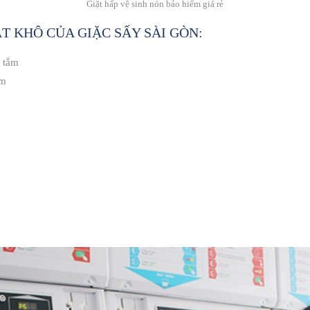
Giặt hấp vệ sinh nón bảo hiểm giá rẻ
ẶT KHÔ CỦA GIẶC SẤY SÀI GÒN:
n tắm
ệm