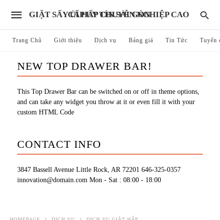
GIẶT SẤY ỦI HẤP CHUYÊN NGHIỆP CAO CẤP UY TÍN SÀI GÒN
Trang Chủ
Giới thiệu
Dịch vụ
Bảng giá
Tin Tức
Tuyển 
NEW TOP DRAWER BAR!
This Top Drawer Bar can be switched on or off in theme options,
and can take any widget you throw at it or even fill it with your
custom HTML Code
CONTACT INFO
3847 Bassell Avenue Little Rock, AR 72201
646-325-0357
innovation@domain.com
Mon - Sat : 08:00 - 18:00
HOMEPAGE
DỊCH VỤ
DỊCH VỤ GIẶT HẤP