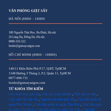
VĂN PHÒNG GIẶT SẤY
HÀ NỘI (8H00 - 18H00
180 Nguyễn Thái Học, Ba Đình, Hà nội.
26 Láng Hạ, Đống Đa, Hà nội.
0989-333-522
lienhe@giatsaysaigon.com
HỒ CHÍ MINH (8H00 - 18H00)
140/11 Điện Biên Phủ P.17, Q.BT, TpHCM
1348 Đường 3 Tháng 2, P.2, Quận 11, TpHCM
0977-696-731
lienhe@giatsaysaigon.com
TỪ KHÓA TÌM KIẾM
Cho thuê máy giặt sấy
,
Giặt sấy công nghiệp
,
Giặt sấy tại nhà
,
Làm sạch bề mặt vải
,
Nguyên vật liệu giặt sấy
,
Giặt hấp quần áo
quận Phú Nhuận
,
Giặt hấp quần áo quận Tân Phú
,
Giặt hấp quần
áo quận Tân Bình
,
Giặt hấp quần áo quận Gò Vấp
,
Giặt hấp