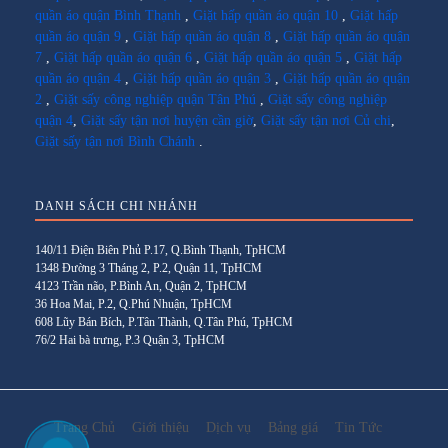
quần áo quận Bình Thạnh
,
Giặt hấp quần áo quận 10
,
Giặt hấp
quần áo quận 9
,
Giặt hấp quần áo quận 8
,
Giặt hấp quần áo quận
7
,
Giặt hấp quần áo quận 6
,
Giặt hấp quần áo quận 5
,
Giặt hấp
quần áo quận 4
,
Giặt hấp quần áo quận 3
,
Giặt hấp quần áo quận
2
,
Giặt sấy công nghiệp quận Tân Phú
,
Giặt sấy công nghiệp
quận 4
,
Giặt sấy tận nơi huyện cần giờ
,
Giặt sấy tận nơi Củ chi
,
Giặt sấy tận nơi Bình Chánh
.
DANH SÁCH CHI NHÁNH
140/11 Điện Biên Phủ P.17, Q.Bình Thạnh, TpHCM
1348 Đường 3 Tháng 2, P.2, Quận 11, TpHCM
4123 Trần não, P.Bình An, Quận 2, TpHCM
36 Hoa Mai, P.2, Q.Phú Nhuận, TpHCM
608 Lũy Bán Bích, P.Tân Thành, Q.Tân Phú, TpHCM
76/2 Hai bà trưng, P.3 Quận 3, TpHCM
Trang Chủ
Giới thiệu
Dịch vụ
Bảng giá
Tin Tức