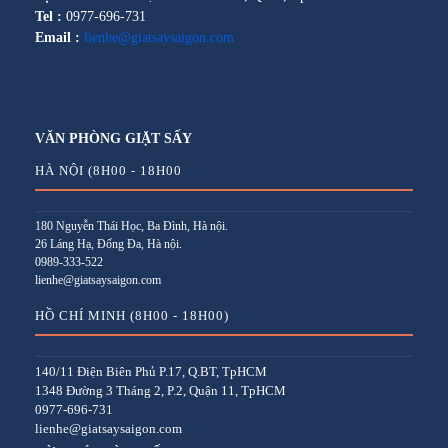
Tel :
0977-696-731
Email :
lienhe@giatsaysaigon.com
VĂN PHÒNG GIẶT SẤY
HÀ NỘI (8H00 - 18H00
180 Nguyễn Thái Học, Ba Đình, Hà nội.
26 Láng Hạ, Đống Đa, Hà nội.
0989-333-522
lienhe@giatsaysaigon.com
HỒ CHÍ MINH (8H00 - 18H00)
140/11 Điện Biên Phủ P.17, Q.BT, TpHCM
1348 Đường 3 Tháng 2, P.2, Quận 11, TpHCM
0977-696-731
lienhe@giatsaysaigon.com