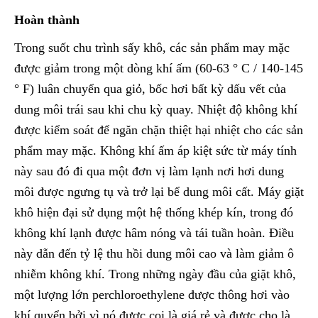
Hoàn thành
Trong suốt chu trình sấy khô, các sản phẩm may mặc
được giảm trong một dòng khí ấm (60-63 ° C / 140-145
° F) luân chuyển qua giỏ, bốc hơi bất kỳ dấu vết của
dung môi trái sau khi chu kỳ quay. Nhiệt độ không khí
được kiểm soát để ngăn chặn thiệt hại nhiệt cho các sản
phẩm may mặc. Không khí ấm áp kiệt sức từ máy tính
này sau đó đi qua một đơn vị làm lạnh nơi hơi dung
môi được ngưng tụ và trở lại bể dung môi cất. Máy giặt
khô hiện đại sử dụng một hệ thống khép kín, trong đó
không khí lạnh được hâm nóng và tái tuần hoàn. Điều
này dẫn đến tỷ lệ thu hồi dung môi cao và làm giảm ô
nhiễm không khí. Trong những ngày đầu của giặt khô,
một lượng lớn perchloroethylene được thông hơi vào
khí quyển bởi vì nó được coi là giá rẻ và được cho là