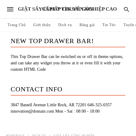
GIẶT SẤY ỦI HẤP CHUYÊN NGHIỆP CAO CẤP UY TÍN SÀI GÒN
Trang Chủ
Giới thiệu
Dịch vụ
Bảng giá
Tin Tức
Tuyển 
NEW TOP DRAWER BAR!
This Top Drawer Bar can be switched on or off in theme options,
and can take any widget you throw at it or even fill it with your
custom HTML Code
CONTACT INFO
3847 Bassell Avenue Little Rock, AR 72201
646-325-0357
innovation@domain.com
Mon - Sat : 08:00 - 18:00
HOMEPAGE
DỊCH VỤ
GIẶT SẤY CÔNG NGHIỆP