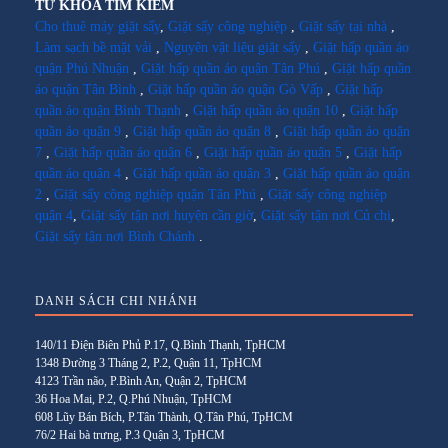
TỪ KHÓA TÌM KIẾM
Cho thuê máy giặt sấy
,
Giặt sấy công nghiệp
,
Giặt sấy tại nhà
,
Làm sạch bề mặt vải
,
Nguyên vật liệu giặt sấy
,
Giặt hấp quần áo
quận Phú Nhuận
,
Giặt hấp quần áo quận Tân Phú
,
Giặt hấp quần
áo quận Tân Bình
,
Giặt hấp quần áo quận Gò Vấp
,
Giặt hấp
quần áo quận Bình Thạnh
,
Giặt hấp quần áo quận 10
,
Giặt hấp
quần áo quận 9
,
Giặt hấp quần áo quận 8
,
Giặt hấp quần áo quận
7
,
Giặt hấp quần áo quận 6
,
Giặt hấp quần áo quận 5
,
Giặt hấp
quần áo quận 4
,
Giặt hấp quần áo quận 3
,
Giặt hấp quần áo quận
2
,
Giặt sấy công nghiệp quận Tân Phú
,
Giặt sấy công nghiệp
quận 4
,
Giặt sấy tận nơi huyện cần giờ
,
Giặt sấy tận nơi Củ chi
,
Giặt sấy tận nơi Bình Chánh
.
DANH SÁCH CHI NHÁNH
140/11 Điện Biên Phủ P.17, Q.Bình Thạnh, TpHCM
1348 Đường 3 Tháng 2, P.2, Quận 11, TpHCM
4123 Trần não, P.Bình An, Quận 2, TpHCM
36 Hoa Mai, P.2, Q.Phú Nhuận, TpHCM
608 Lũy Bán Bích, P.Tân Thành, Q.Tân Phú, TpHCM
76/2 Hai bà trưng, P.3 Quận 3, TpHCM