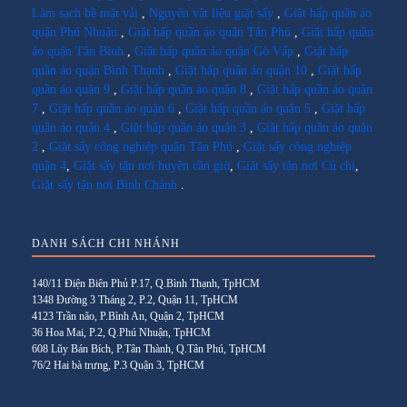
Làm sạch bề mặt vải
,
Nguyên vật liệu giặt sấy
,
Giặt hấp quần áo
quận Phú Nhuận
,
Giặt hấp quần áo quận Tân Phú
,
Giặt hấp quần
áo quận Tân Bình
,
Giặt hấp quần áo quận Gò Vấp
,
Giặt hấp
quần áo quận Bình Thạnh
,
Giặt hấp quần áo quận 10
,
Giặt hấp
quần áo quận 9
,
Giặt hấp quần áo quận 8
,
Giặt hấp quần áo quận
7
,
Giặt hấp quần áo quận 6
,
Giặt hấp quần áo quận 5
,
Giặt hấp
quần áo quận 4
,
Giặt hấp quần áo quận 3
,
Giặt hấp quần áo quận
2
,
Giặt sấy công nghiệp quận Tân Phú
,
Giặt sấy công nghiệp
quận 4
,
Giặt sấy tận nơi huyện cần giờ
,
Giặt sấy tận nơi Củ chi
,
Giặt sấy tận nơi Bình Chánh
.
DANH SÁCH CHI NHÁNH
140/11 Điện Biên Phủ P.17, Q.Bình Thạnh, TpHCM
1348 Đường 3 Tháng 2, P.2, Quận 11, TpHCM
4123 Trần não, P.Bình An, Quận 2, TpHCM
36 Hoa Mai, P.2, Q.Phú Nhuận, TpHCM
608 Lũy Bán Bích, P.Tân Thành, Q.Tân Phú, TpHCM
76/2 Hai bà trưng, P.3 Quận 3, TpHCM