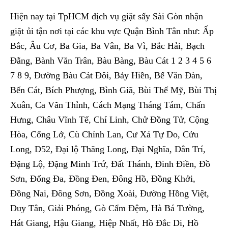
Hiện nay tại TpHCM dịch vụ giặt sấy Sài Gòn nhận
giặt ủi tận nơi tại các khu vực Quận Bình Tân như: Ấp
Bắc, Âu Cơ, Ba Gia, Ba Vân, Ba Vì, Bắc Hải, Bạch
Đằng, Bành Văn Trân, Bàu Bàng, Bàu Cát 1 2 3 4 5 6
7 8 9, Đường Bàu Cát Đôi, Bảy Hiền, Bế Văn Đàn,
Bến Cát, Bích Phượng, Bình Giã, Bùi Thế Mỹ, Bùi Thị
Xuân, Ca Văn Thỉnh, Cách Mạng Tháng Tám, Chấn
Hưng, Châu Vĩnh Tế, Chí Linh, Chử Đồng Tử, Cộng
Hòa, Cống Lở, Cù Chính Lan, Cư Xá Tự Do, Cửu
Long, D52, Đại lộ Thăng Long, Đại Nghĩa, Dân Trí,
Đặng Lộ, Đặng Minh Trứ, Đất Thánh, Đinh Điền, Đồ
Sơn, Đống Đa, Đồng Đen, Đông Hồ, Đồng Khởi,
Đồng Nai, Đông Sơn, Đồng Xoài, Đường Hồng Việt,
Duy Tân, Giải Phóng, Gò Cẩm Đệm, Hà Bá Tường,
Hát Giang, Hậu Giang, Hiệp Nhất, Hồ Đắc Di, Hồ