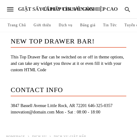
GIẶT SẤY ỦI HẤP CHUYÊN NGHIỆP CAO CẤP UY TÍN SÀI GÒN
Trang Chủ
Giới thiệu
Dịch vụ
Bảng giá
Tin Tức
Tuyển 
NEW TOP DRAWER BAR!
This Top Drawer Bar can be switched on or off in theme options,
and can take any widget you throw at it or even fill it with your
custom HTML Code
CONTACT INFO
3847 Bassell Avenue Little Rock, AR 72201
646-325-0357
innovation@domain.com
Mon - Sat : 08:00 - 18:00
HOMEPAGE
DỊCH VỤ
DỊCH VỤ GIẶT HẤP