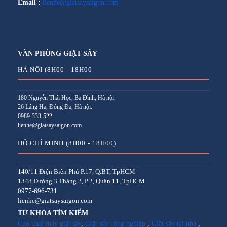
Email :
lienhe@giatsaysaigon.com
VĂN PHÒNG GIẶT SẤY
HÀ NỘI (8H00 - 18H00
180 Nguyễn Thái Học, Ba Đình, Hà nội.
26 Láng Hạ, Đống Đa, Hà nội.
0989-333-522
lienhe@giatsaysaigon.com
HỒ CHÍ MINH (8H00 - 18H00)
140/11 Điện Biên Phủ P.17, Q.BT, TpHCM
1348 Đường 3 Tháng 2, P.2, Quận 11, TpHCM
0977-696-731
lienhe@giatsaysaigon.com
TỪ KHÓA TÌM KIẾM
Cho thuê máy giặt sấy
,
Giặt sấy công nghiệp
,
Giặt sấy tại nhà
,