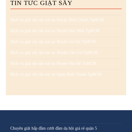
TIN TỨC GIẶT SẤY
Dịch vụ giặt sấy tận nơi tại Huyện Bình Chánh TpHCM
Dịch vụ giặt sấy tận nơi tại Huyện Hóc Môn TpHCM
Dịch vụ giặt sấy tận nơi tại Huyện Củ Chi TpHCM
Dịch vụ giặt sấy tận nơi tại Huyện Cần Giờ TpHCM
Dịch vụ giặt sấy tận nơi tại Huyện Nhà Bè TpHCM
Dịch vụ giặt sấy tận nơi tại Quận Bình Thạnh TpHCM
Chuyên giặt hấp đầm cưới đầm dạ hội giá rẻ quận 5