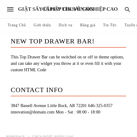
GIẶT SẤY ỦI HẤP CHUYÊN NGHIỆP CAO CẤP UY TÍN SÀI GÒN
Trang Chủ
Giới thiệu
Dịch vụ
Bảng giá
Tin Tức
Tuyển 
NEW TOP DRAWER BAR!
This Top Drawer Bar can be switched on or off in theme options,
and can take any widget you throw at it or even fill it with your
custom HTML Code
CONTACT INFO
3847 Bassell Avenue Little Rock, AR 72201
646-325-0357
innovation@domain.com
Mon - Sat : 08:00 - 18:00
HOMEPAGE
CHƯA ĐƯỢC PHÂN LOẠI