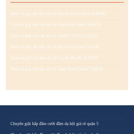
Dịch vụ giặt sấy tận nơi tại Huyện Bình Chánh TpHCM
Dịch vụ giặt sấy tận nơi tại Huyện Hóc Môn TpHCM
Dịch vụ giặt sấy tận nơi tại Huyện Củ Chi TpHCM
Dịch vụ giặt sấy tận nơi tại Huyện Cần Giờ TpHCM
Dịch vụ giặt sấy tận nơi tại Huyện Nhà Bè TpHCM
Dịch vụ giặt sấy tận nơi tại Quận Bình Thạnh TpHCM
Chuyên giặt hấp đầm cưới đầm dạ hội giá rẻ quận 5