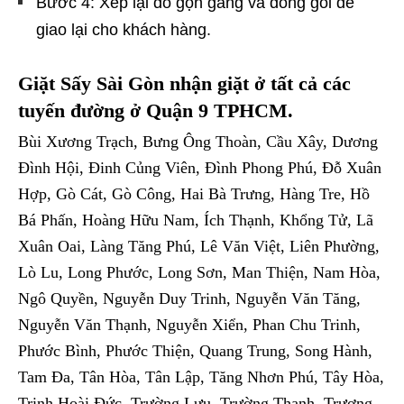
Bước 4: Xếp lại đồ gọn gàng và đóng gói để
giao lại cho khách hàng.
Giặt Sấy Sài Gòn nhận giặt ở tất cả các
tuyến đường ở Quận 9 TPHCM.
Bùi Xương Trạch, Bưng Ông Thoàn, Cầu Xây, Dương
Đình Hội, Đinh Củng Viên, Đình Phong Phú, Đỗ Xuân
Hợp, Gò Cát, Gò Công, Hai Bà Trưng, Hàng Tre, Hồ
Bá Phấn, Hoàng Hữu Nam, Ích Thạnh, Khổng Tử, Lã
Xuân Oai, Làng Tăng Phú, Lê Văn Việt, Liên Phường,
Lò Lu, Long Phước, Long Sơn, Man Thiện, Nam Hòa,
Ngô Quyền, Nguyễn Duy Trinh, Nguyễn Văn Tăng,
Nguyễn Văn Thạnh, Nguyễn Xiển, Phan Chu Trinh,
Phước Bình, Phước Thiện, Quang Trung, Song Hành,
Tam Đa, Tân Hòa, Tân Lập, Tăng Nhơn Phú, Tây Hòa,
Trịnh Hoài Đức, Trường Lưu, Trường Thạnh, Trương