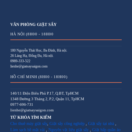
VĂN PHÒNG GIẶT SẤY
HÀ NỘI (8H00 - 18H00
180 Nguyễn Thái Học, Ba Đình, Hà nội.
26 Láng Hạ, Đống Đa, Hà nội.
0989-333-522
lienhe@giatsaysaigon.com
HỒ CHÍ MINH (8H00 - 18H00)
140/11 Điện Biên Phủ P.17, Q.BT, TpHCM
1348 Đường 3 Tháng 2, P.2, Quận 11, TpHCM
0977-696-731
lienhe@giatsaysaigon.com
TỪ KHÓA TÌM KIẾM
Cho thuê máy giặt sấy
,
Giặt sấy công nghiệp
,
Giặt sấy tại nhà
,
Làm sạch bề mặt vải
,
Nguyên vật liệu giặt sấy
,
Giặt hấp quần áo