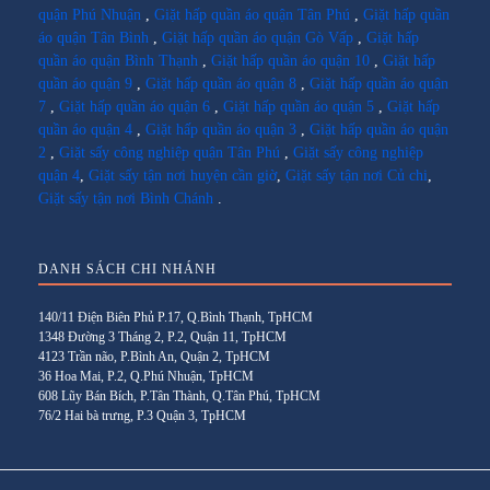
quận Phú Nhuận
,
Giặt hấp quần áo quận Tân Phú
,
Giặt hấp quần
áo quận Tân Bình
,
Giặt hấp quần áo quận Gò Vấp
,
Giặt hấp
quần áo quận Bình Thạnh
,
Giặt hấp quần áo quận 10
,
Giặt hấp
quần áo quận 9
,
Giặt hấp quần áo quận 8
,
Giặt hấp quần áo quận
7
,
Giặt hấp quần áo quận 6
,
Giặt hấp quần áo quận 5
,
Giặt hấp
quần áo quận 4
,
Giặt hấp quần áo quận 3
,
Giặt hấp quần áo quận
2
,
Giặt sấy công nghiệp quận Tân Phú
,
Giặt sấy công nghiệp
quận 4
,
Giặt sấy tận nơi huyện cần giờ
,
Giặt sấy tận nơi Củ chi
,
Giặt sấy tận nơi Bình Chánh
.
DANH SÁCH CHI NHÁNH
140/11 Điện Biên Phủ P.17, Q.Bình Thạnh, TpHCM
1348 Đường 3 Tháng 2, P.2, Quận 11, TpHCM
4123 Trần não, P.Bình An, Quận 2, TpHCM
36 Hoa Mai, P.2, Q.Phú Nhuận, TpHCM
608 Lũy Bán Bích, P.Tân Thành, Q.Tân Phú, TpHCM
76/2 Hai bà trưng, P.3 Quận 3, TpHCM