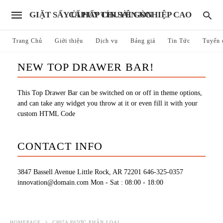
GIẶT SẤY ỦI HẤP CHUYÊN NGHIỆP CAO CẤP UY TÍN SÀI GÒN
Trang Chủ
Giới thiệu
Dịch vụ
Bảng giá
Tin Tức
Tuyển 
NEW TOP DRAWER BAR!
This Top Drawer Bar can be switched on or off in theme options,
and can take any widget you throw at it or even fill it with your
custom HTML Code
CONTACT INFO
3847 Bassell Avenue Little Rock, AR 72201
646-325-0357
innovation@domain.com
Mon - Sat : 08:00 - 18:00
HOMEPAGE
CHƯA ĐƯỢC PHÂN LOẠI