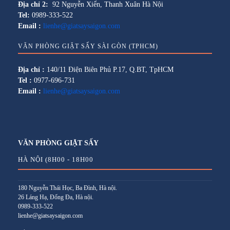
Địa chỉ 2:
92 Nguyễn Xiển, Thanh Xuân Hà Nội
Tel:
0989-333-522
Email :
lienhe@giatsaysaigon.com
VĂN PHÒNG GIẶT SẤY SÀI GÒN (TPHCM)
Địa chỉ :
140/11 Điện Biên Phủ P.17, Q.BT, TpHCM
Tel :
0977-696-731
Email :
lienhe@giatsaysaigon.com
VĂN PHÒNG GIẶT SẤY
HÀ NỘI (8H00 - 18H00
180 Nguyễn Thái Học, Ba Đình, Hà nội.
26 Láng Hạ, Đống Đa, Hà nội.
0989-333-522
lienhe@giatsaysaigon.com