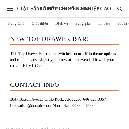
GIẶT SẤY ỦI HẤP CHUYÊN NGHIỆP CAO CẤP UY TÍN SÀI GÒN
Trang Chủ
Giới thiệu
Dịch vụ
Bảng giá
Tin Tức
Tuyển 
NEW TOP DRAWER BAR!
This Top Drawer Bar can be switched on or off in theme options,
and can take any widget you throw at it or even fill it with your
custom HTML Code
CONTACT INFO
3847 Bassell Avenue Little Rock, AR 72201
646-325-0357
innovation@domain.com
Mon - Sat : 08:00 - 18:00
HOMEPAGE
CHƯA ĐƯỢC PHÂN LOẠI