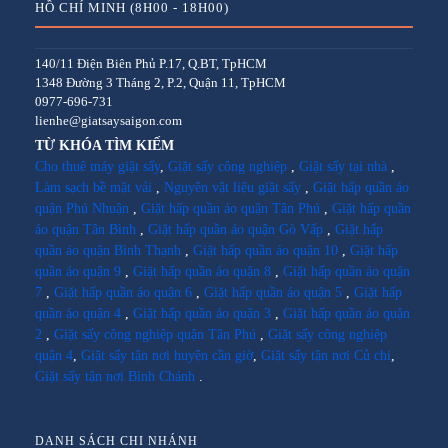
HỒ CHÍ MINH (8H00 - 18H00)
140/11 Điện Biên Phủ P.17, Q.BT, TpHCM
1348 Đường 3 Tháng 2, P.2, Quận 11, TpHCM
0977-696-731
lienhe@giatsaysaigon.com
TỪ KHÓA TÌM KIẾM
Cho thuê máy giặt sấy
,
Giặt sấy công nghiệp
,
Giặt sấy tại nhà
,
Làm sạch bề mặt vải
,
Nguyên vật liệu giặt sấy
,
Giặt hấp quần áo
quận Phú Nhuận
,
Giặt hấp quần áo quận Tân Phú
,
Giặt hấp quần
áo quận Tân Bình
,
Giặt hấp quần áo quận Gò Vấp
,
Giặt hấp
quần áo quận Bình Thạnh
,
Giặt hấp quần áo quận 10
,
Giặt hấp
quần áo quận 9
,
Giặt hấp quần áo quận 8
,
Giặt hấp quần áo quận
7
,
Giặt hấp quần áo quận 6
,
Giặt hấp quần áo quận 5
,
Giặt hấp
quần áo quận 4
,
Giặt hấp quần áo quận 3
,
Giặt hấp quần áo quận
2
,
Giặt sấy công nghiệp quận Tân Phú
,
Giặt sấy công nghiệp
quận 4
,
Giặt sấy tận nơi huyện cần giờ
,
Giặt sấy tận nơi Củ chi
,
Giặt sấy tận nơi Bình Chánh
.
DANH SÁCH CHI NHÁNH