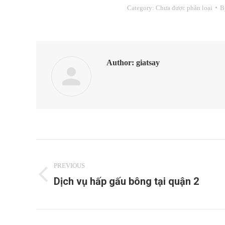
Category:
Chưa được phân loại
B
Author:
giatsay
POST
PREVIOUS
NAVIGATION
Dịch vụ hấp gấu bông tại quận 2
Previous
post: