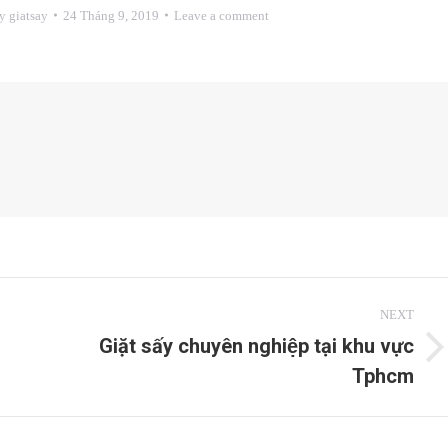
y
giatsay
24 Tháng 9, 2019
Leave a comment
NEXT
Giặt sấy chuyên nghiệp tại khu vực
Next
Tphcm
post: