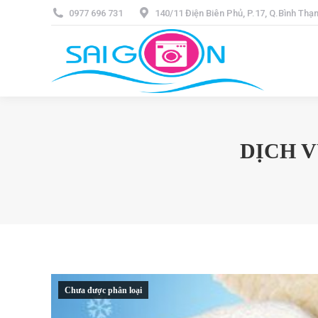
0977 696 731
140/11 Điện Biên Phủ, P.17, Q.Bình Th
DỊCH V
Chưa được phân loại