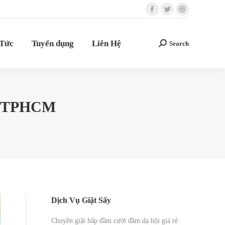
Facebook
Twitter
Dribbble
 Tức
Tuyển dụng
Liên Hệ
Search
Search:
page
page
page
opens
opens
opens
 Tức
Tuyển dụng
Liên Hệ
Search
Search:
in
in
in
new
new
new
window
window
window
3 TPHCM
Dịch Vụ Giặt Sấy
Chuyên giặt hấp đầm cưới đầm dạ hội giá rẻ