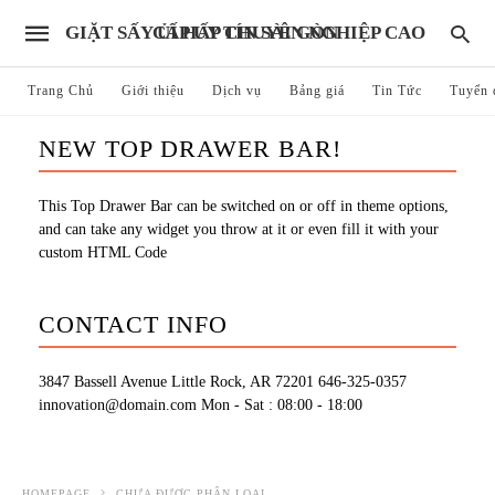
GIẶT SẤY ỦI HẤP CHUYÊN NGHIỆP CAO CẤP UY TÍN SÀI GÒN
Trang Chủ
Giới thiệu
Dịch vụ
Bảng giá
Tin Tức
Tuyển 
NEW TOP DRAWER BAR!
This Top Drawer Bar can be switched on or off in theme options,
and can take any widget you throw at it or even fill it with your
custom HTML Code
CONTACT INFO
3847 Bassell Avenue Little Rock, AR 72201
646-325-0357
innovation@domain.com
Mon - Sat : 08:00 - 18:00
HOMEPAGE
CHƯA ĐƯỢC PHÂN LOẠI