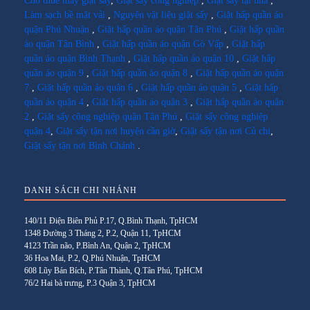
Cho thuê máy giặt sấy
,
Giặt sấy công nghiệp
,
Giặt sấy tại nhà
,
Làm sạch bề mặt vải
,
Nguyên vật liệu giặt sấy
,
Giặt hấp quần áo
quận Phú Nhuận
,
Giặt hấp quần áo quận Tân Phú
,
Giặt hấp quần
áo quận Tân Bình
,
Giặt hấp quần áo quận Gò Vấp
,
Giặt hấp
quần áo quận Bình Thạnh
,
Giặt hấp quần áo quận 10
,
Giặt hấp
quần áo quận 9
,
Giặt hấp quần áo quận 8
,
Giặt hấp quần áo quận
7
,
Giặt hấp quần áo quận 6
,
Giặt hấp quần áo quận 5
,
Giặt hấp
quần áo quận 4
,
Giặt hấp quần áo quận 3
,
Giặt hấp quần áo quận
2
,
Giặt sấy công nghiệp quận Tân Phú
,
Giặt sấy công nghiệp
quận 4
,
Giặt sấy tận nơi huyện cần giờ
,
Giặt sấy tận nơi Củ chi
,
Giặt sấy tận nơi Bình Chánh
.
DANH SÁCH CHI NHÁNH
140/11 Điện Biên Phủ P.17, Q.Bình Thạnh, TpHCM
1348 Đường 3 Tháng 2, P.2, Quận 11, TpHCM
4123 Trần não, P.Bình An, Quận 2, TpHCM
36 Hoa Mai, P.2, Q.Phú Nhuận, TpHCM
608 Lũy Bán Bích, P.Tân Thành, Q.Tân Phú, TpHCM
76/2 Hai bà trưng, P.3 Quận 3, TpHCM