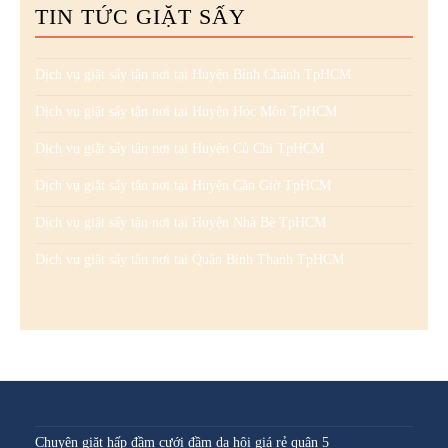
TIN TỨC GIẶT SẤY
Dịch vụ giặt sấy tận nơi tại Huyện Bình Chánh TpHCM
Dịch vụ giặt sấy tận nơi tại Huyện Hóc Môn TpHCM
Dịch vụ giặt sấy tận nơi tại Huyện Củ Chi TpHCM
Dịch vụ giặt sấy tận nơi tại Huyện Cần Giờ TpHCM
Dịch vụ giặt sấy tận nơi tại Huyện Nhà Bè TpHCM
Dịch vụ giặt sấy tận nơi tại Quận Bình Thạnh TpHCM
Chuyên giặt hấp đầm cưới đầm dạ hội giá rẻ quận 5