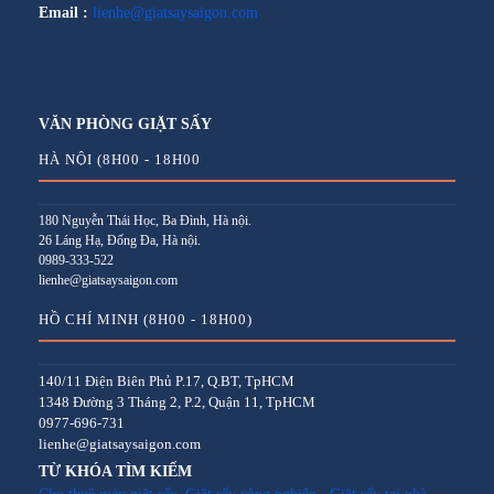
Email :
lienhe@giatsaysaigon.com
VĂN PHÒNG GIẶT SẤY
HÀ NỘI (8H00 - 18H00
180 Nguyễn Thái Học, Ba Đình, Hà nội.
26 Láng Hạ, Đống Đa, Hà nội.
0989-333-522
lienhe@giatsaysaigon.com
HỒ CHÍ MINH (8H00 - 18H00)
140/11 Điện Biên Phủ P.17, Q.BT, TpHCM
1348 Đường 3 Tháng 2, P.2, Quận 11, TpHCM
0977-696-731
lienhe@giatsaysaigon.com
TỪ KHÓA TÌM KIẾM