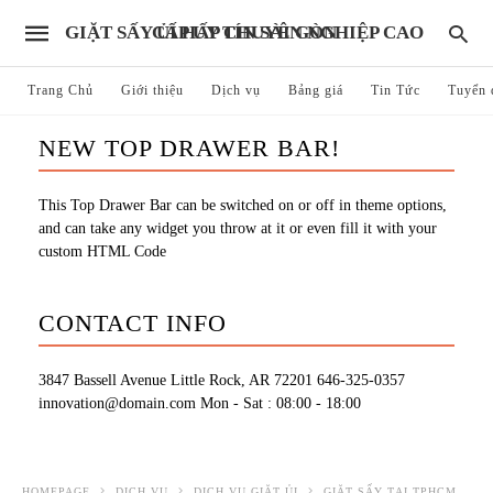
GIẶT SẤY ỦI HẤP CHUYÊN NGHIỆP CAO CẤP UY TÍN SÀI GÒN
Trang Chủ
Giới thiệu
Dịch vụ
Bảng giá
Tin Tức
Tuyển 
NEW TOP DRAWER BAR!
This Top Drawer Bar can be switched on or off in theme options,
and can take any widget you throw at it or even fill it with your
custom HTML Code
CONTACT INFO
3847 Bassell Avenue Little Rock, AR 72201
646-325-0357
innovation@domain.com
Mon - Sat : 08:00 - 18:00
HOMEPAGE
DỊCH VỤ
DỊCH VỤ GIẶT ỦI
GIẶT SẤY TẠI TPHCM