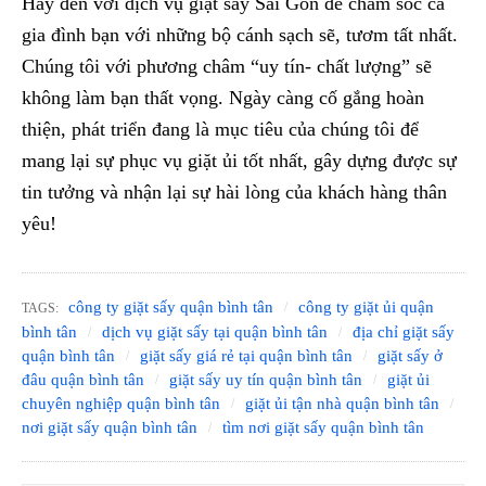
Hãy đến với dịch vụ giặt sấy Sài Gòn để chăm sóc cả
gia đình bạn với những bộ cánh sạch sẽ, tươm tất nhất.
Chúng tôi với phương châm “uy tín- chất lượng” sẽ
không làm bạn thất vọng. Ngày càng cố gắng hoàn
thiện, phát triển đang là mục tiêu của chúng tôi để
mang lại sự phục vụ giặt ủi tốt nhất, gây dựng được sự
tin tưởng và nhận lại sự hài lòng của khách hàng thân
yêu!
công ty giặt sấy quận bình tân
công ty giặt ủi quận
TAGS:
bình tân
dịch vụ giặt sấy tại quận bình tân
địa chỉ giặt sấy
quận bình tân
giặt sấy giá rẻ tại quận bình tân
giặt sấy ở
đâu quận bình tân
giặt sấy uy tín quận bình tân
giặt ủi
chuyên nghiệp quận bình tân
giặt ủi tận nhà quận bình tân
nơi giặt sấy quận bình tân
tìm nơi giặt sấy quận bình tân