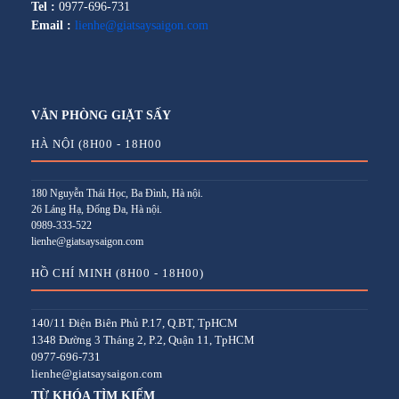
Tel :
0977-696-731
Email :
lienhe@giatsaysaigon.com
VĂN PHÒNG GIẶT SẤY
HÀ NỘI (8H00 - 18H00
180 Nguyễn Thái Học, Ba Đình, Hà nội.
26 Láng Hạ, Đống Đa, Hà nội.
0989-333-522
lienhe@giatsaysaigon.com
HỒ CHÍ MINH (8H00 - 18H00)
140/11 Điện Biên Phủ P.17, Q.BT, TpHCM
1348 Đường 3 Tháng 2, P.2, Quận 11, TpHCM
0977-696-731
lienhe@giatsaysaigon.com
TỪ KHÓA TÌM KIẾM