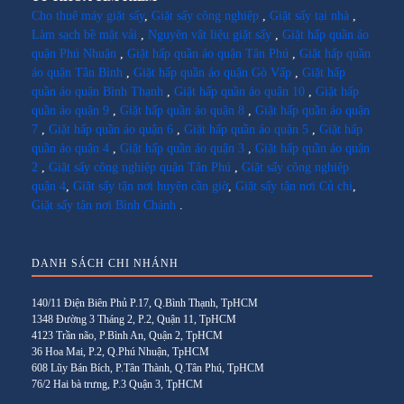
Cho thuê máy giặt sấy
,
Giặt sấy công nghiệp
,
Giặt sấy tại nhà
,
Làm sạch bề mặt vải
,
Nguyên vật liệu giặt sấy
,
Giặt hấp quần áo
quận Phú Nhuận
,
Giặt hấp quần áo quận Tân Phú
,
Giặt hấp quần
áo quận Tân Bình
,
Giặt hấp quần áo quận Gò Vấp
,
Giặt hấp
quần áo quận Bình Thạnh
,
Giặt hấp quần áo quận 10
,
Giặt hấp
quần áo quận 9
,
Giặt hấp quần áo quận 8
,
Giặt hấp quần áo quận
7
,
Giặt hấp quần áo quận 6
,
Giặt hấp quần áo quận 5
,
Giặt hấp
quần áo quận 4
,
Giặt hấp quần áo quận 3
,
Giặt hấp quần áo quận
2
,
Giặt sấy công nghiệp quận Tân Phú
,
Giặt sấy công nghiệp
quận 4
,
Giặt sấy tận nơi huyện cần giờ
,
Giặt sấy tận nơi Củ chi
,
Giặt sấy tận nơi Bình Chánh
.
DANH SÁCH CHI NHÁNH
140/11 Điện Biên Phủ P.17, Q.Bình Thạnh, TpHCM
1348 Đường 3 Tháng 2, P.2, Quận 11, TpHCM
4123 Trần não, P.Bình An, Quận 2, TpHCM
36 Hoa Mai, P.2, Q.Phú Nhuận, TpHCM
608 Lũy Bán Bích, P.Tân Thành, Q.Tân Phú, TpHCM
76/2 Hai bà trưng, P.3 Quận 3, TpHCM