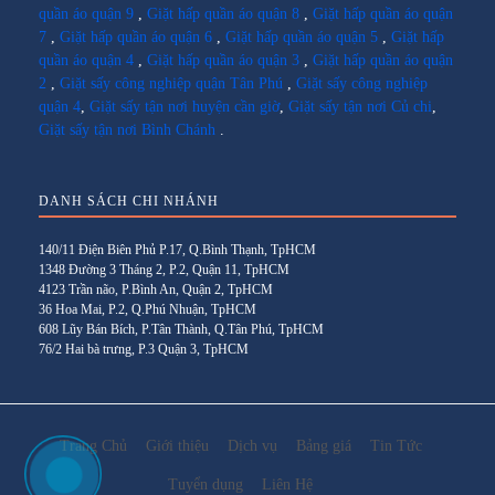
quần áo quận 9
,
Giặt hấp quần áo quận 8
,
Giặt hấp quần áo quận
7
,
Giặt hấp quần áo quận 6
,
Giặt hấp quần áo quận 5
,
Giặt hấp
quần áo quận 4
,
Giặt hấp quần áo quận 3
,
Giặt hấp quần áo quận
2
,
Giặt sấy công nghiệp quận Tân Phú
,
Giặt sấy công nghiệp
quận 4
,
Giặt sấy tận nơi huyện cần giờ
,
Giặt sấy tận nơi Củ chi
,
Giặt sấy tận nơi Bình Chánh
.
DANH SÁCH CHI NHÁNH
140/11 Điện Biên Phủ P.17, Q.Bình Thạnh, TpHCM
1348 Đường 3 Tháng 2, P.2, Quận 11, TpHCM
4123 Trần não, P.Bình An, Quận 2, TpHCM
36 Hoa Mai, P.2, Q.Phú Nhuận, TpHCM
608 Lũy Bán Bích, P.Tân Thành, Q.Tân Phú, TpHCM
76/2 Hai bà trưng, P.3 Quận 3, TpHCM
Trang Chủ
Giới thiệu
Dịch vụ
Bảng giá
Tin Tức
Tuyển dụng
Liên Hệ