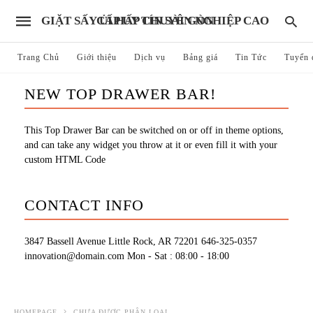
GIẶT SẤY ỦI HẤP CHUYÊN NGHIỆP CAO CẤP UY TÍN SÀI GÒN
Trang Chủ
Giới thiệu
Dịch vụ
Bảng giá
Tin Tức
Tuyển 
NEW TOP DRAWER BAR!
This Top Drawer Bar can be switched on or off in theme options,
and can take any widget you throw at it or even fill it with your
custom HTML Code
CONTACT INFO
3847 Bassell Avenue Little Rock, AR 72201
646-325-0357
innovation@domain.com
Mon - Sat : 08:00 - 18:00
HOMEPAGE
CHƯA ĐƯỢC PHÂN LOẠI