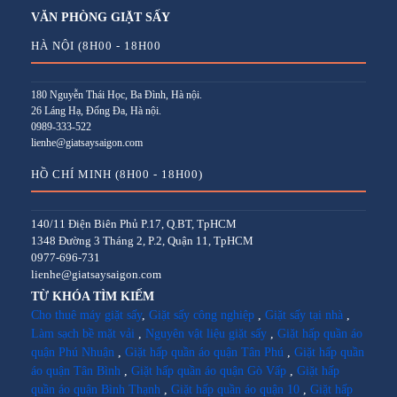
VĂN PHÒNG GIẶT SẤY
HÀ NỘI (8H00 - 18H00
180 Nguyễn Thái Học, Ba Đình, Hà nội.
26 Láng Hạ, Đống Đa, Hà nội.
0989-333-522
lienhe@giatsaysaigon.com
HỒ CHÍ MINH (8H00 - 18H00)
140/11 Điện Biên Phủ P.17, Q.BT, TpHCM
1348 Đường 3 Tháng 2, P.2, Quận 11, TpHCM
0977-696-731
lienhe@giatsaysaigon.com
TỪ KHÓA TÌM KIẾM
Cho thuê máy giặt sấy
,
Giặt sấy công nghiệp
,
Giặt sấy tại nhà
,
Làm sạch bề mặt vải
,
Nguyên vật liệu giặt sấy
,
Giặt hấp quần áo
quận Phú Nhuận
,
Giặt hấp quần áo quận Tân Phú
,
Giặt hấp quần
áo quận Tân Bình
,
Giặt hấp quần áo quận Gò Vấp
,
Giặt hấp
quần áo quận Bình Thạnh
,
Giặt hấp quần áo quận 10
,
Giặt hấp