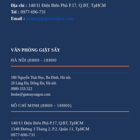
Địa chỉ :
140/11 Điện Biên Phủ P.17, Q.BT, TpHCM
Tel :
0977-696-731
Email :
lienhe@giatsaysaigon.com
VĂN PHÒNG GIẶT SẤY
HÀ NỘI (8H00 - 18H00
180 Nguyễn Thái Học, Ba Đình, Hà nội.
26 Láng Hạ, Đống Đa, Hà nội.
0989-333-522
lienhe@giatsaysaigon.com
HỒ CHÍ MINH (8H00 - 18H00)
140/11 Điện Biên Phủ P.17, Q.BT, TpHCM
1348 Đường 3 Tháng 2, P.2, Quận 11, TpHCM
0977-696-731