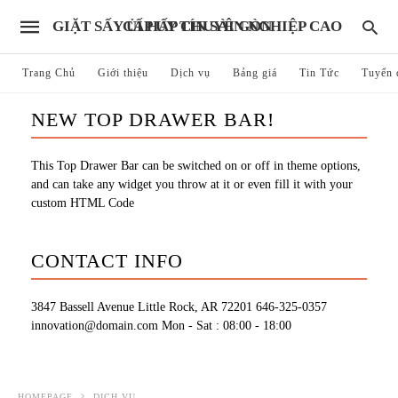
GIẶT SẤY ỦI HẤP CHUYÊN NGHIỆP CAO CẤP UY TÍN SÀI GÒN
Trang Chủ
Giới thiệu
Dịch vụ
Bảng giá
Tin Tức
Tuyển 
NEW TOP DRAWER BAR!
This Top Drawer Bar can be switched on or off in theme options,
and can take any widget you throw at it or even fill it with your
custom HTML Code
CONTACT INFO
3847 Bassell Avenue Little Rock, AR 72201
646-325-0357
innovation@domain.com
Mon - Sat : 08:00 - 18:00
HOMEPAGE
DỊCH VỤ