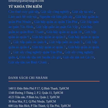
lienhe@giatsaysaigon.com
TỪ KHÓA TÌM KIẾM
Cho thuê máy giặt sấy
,
Giặt sấy công nghiệp
,
Giặt sấy tại nhà
,
Làm sạch bề mặt vải
,
Nguyên vật liệu giặt sấy
,
Giặt hấp quần áo
quận Phú Nhuận
,
Giặt hấp quần áo quận Tân Phú
,
Giặt hấp quần
áo quận Tân Bình
,
Giặt hấp quần áo quận Gò Vấp
,
Giặt hấp
quần áo quận Bình Thạnh
,
Giặt hấp quần áo quận 10
,
Giặt hấp
quần áo quận 9
,
Giặt hấp quần áo quận 8
,
Giặt hấp quần áo quận
7
,
Giặt hấp quần áo quận 6
,
Giặt hấp quần áo quận 5
,
Giặt hấp
quần áo quận 4
,
Giặt hấp quần áo quận 3
,
Giặt hấp quần áo quận
2
,
Giặt sấy công nghiệp quận Tân Phú
,
Giặt sấy công nghiệp
quận 4
,
Giặt sấy tận nơi huyện cần giờ
,
Giặt sấy tận nơi Củ chi
,
Giặt sấy tận nơi Bình Chánh
.
DANH SÁCH CHI NHÁNH
140/11 Điện Biên Phủ P.17, Q.Bình Thạnh, TpHCM
1348 Đường 3 Tháng 2, P.2, Quận 11, TpHCM
4123 Trần não, P.Bình An, Quận 2, TpHCM
36 Hoa Mai, P.2, Q.Phú Nhuận, TpHCM
608 Lũy Bán Bích, P.Tân Thành, Q.Tân Phú, TpHCM