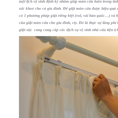
một lịch vệ sinh định kỳ nhằm giúp màn cửa luôn trong tì
sức khoẻ cho cả gia đình. Để giặt màn cửa được hiệu quả 
có 1 phương pháp giặt riêng biệt (vol, vải hàn quốc…) và
cầu giặt màn cửa cho gia đình, cty. Đó là thực sự lãng phí
giặt sấy cung cung cấp các dịch vụ vệ sinh nhà cửa tiện íc