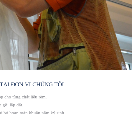
TẠI ĐƠN VỊ CHÚNG TÔI
ợp cho từng chất liệu rèm.
 gỡ, lắp đặt.
ại bỏ hoàn toàn khuẩn nấm ký sinh.