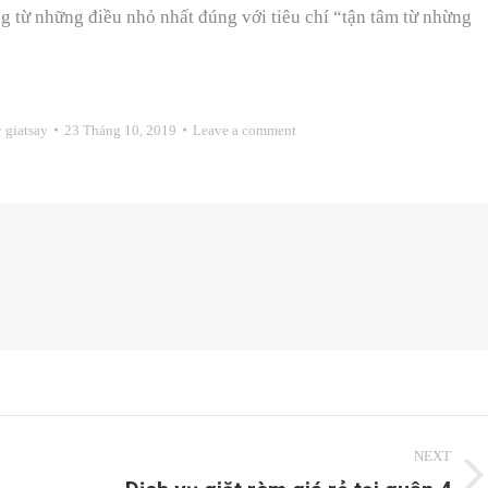
từ những điều nhỏ nhất đúng với tiêu chí “tận tâm từ nhừng
y
giatsay
23 Tháng 10, 2019
Leave a comment
NEXT
Next