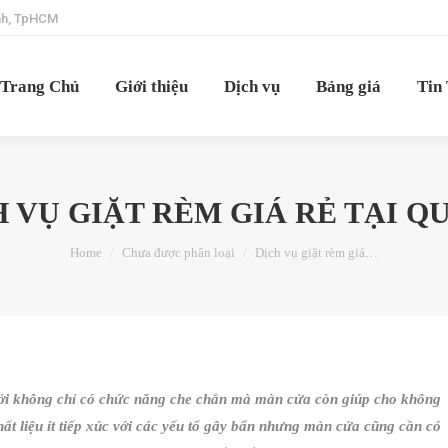
ạnh, TpHCM
Trang Chủ
Giới thiệu
Dịch vụ
Bảng giá
Tin
Trang Chủ
Giới thiệu
Dịch vụ
Bảng giá
Tin
 VỤ GIẶT RÈM GIÁ RẺ TẠI QU
You are here:
Home
Chưa được phân loại
Dịch vụ giặt rèm giá…
bởi không chỉ có chức năng che chắn mà màn cửa còn giúp cho không
hất liệu ít tiếp xúc với các yếu tố gây bẩn nhưng màn cửa cũng cần có