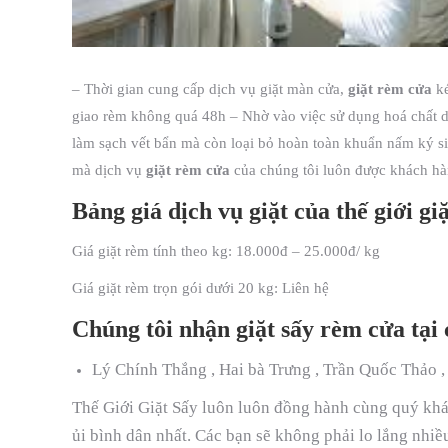
– Thời gian cung cấp dịch vụ giặt màn cửa,
giặt rèm cửa
ké
giao rèm không quá 48h – Nhờ vào việc sử dụng hoá chất d
làm sạch vết bẩn mà còn loại bỏ hoàn toàn khuẩn nấm ký si
mà dịch vụ
giặt rèm cửa
của chúng tôi luôn được khách hàn
Bảng giá dịch vụ giặt của thế giới giă
Giá giặt rèm tính theo kg: 18.000đ – 25.000đ/ kg
Giá giặt rèm trọn gói dưới 20 kg: Liên hệ
Chúng tôi nhận giặt sấy rèm cửa t
Lý Chính Thắng , Hai bà Trưng , Trần Quốc Thảo
Thế Giới Giặt Sấy luôn luôn đồng hành cùng quý khác
ủi bình dân nhất. Các bạn sẽ không phải lo lắng nhiều