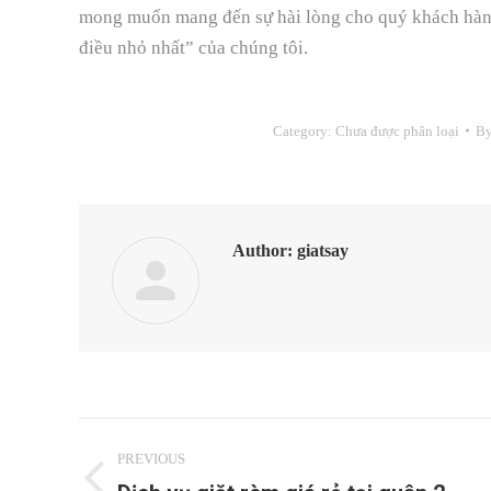
mong muốn mang đến sự hài lòng cho quý khách hàng 
điều nhỏ nhất” của chúng tôi.
Category:
Chưa được phân loại
B
Author:
giatsay
POST
PREVIOUS
NAVIGATION
Previous