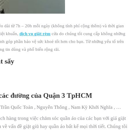
o dài từ 7h – 20h mỗi ngày (không tính phí cộng thêm) và thời gian
iệt khuẩn,
dịch vụ giặt rèm
cửa do chúng tôi cung cấp không những
nh góp phần bảo vệ sức khoẻ tốt hơn cho bạn. Từ những yếu tố trên
g tin dùng và phổ biến rộng rãi.
̣t sấy
ại các đường của Quận 3 TpHCM
 , Trần Quốc Toản , Nguyễn Thông , Nam Kỳ Khởi Nghĩa , …
h hàng trong việc chăm sóc quần áo của các bạn với giá giặt
 về vấn đề giặt giũ hay quần áo bất kể mọi thời tiết. Chúng tôi