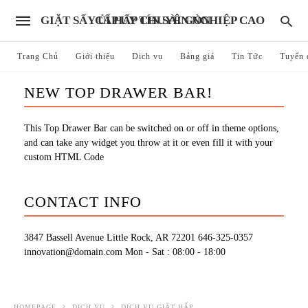
GIẶT SẤY ỦI HẤP CHUYÊN NGHIỆP CAO CẤP UY TÍN SÀI GÒN
Trang Chủ
Giới thiệu
Dịch vụ
Bảng giá
Tin Tức
Tuyển 
NEW TOP DRAWER BAR!
This Top Drawer Bar can be switched on or off in theme options,
and can take any widget you throw at it or even fill it with your
custom HTML Code
CONTACT INFO
3847 Bassell Avenue Little Rock, AR 72201
646-325-0357
innovation@domain.com
Mon - Sat : 08:00 - 18:00
HOMEPAGE
DỊCH VỤ
DỊCH VỤ GIẶT HẤP