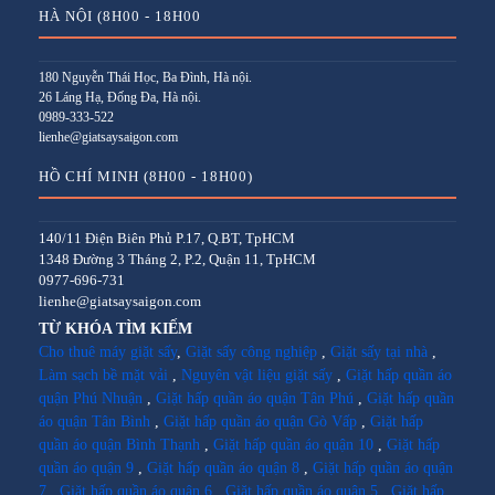
HÀ NỘI (8H00 - 18H00
180 Nguyễn Thái Học, Ba Đình, Hà nội.
26 Láng Hạ, Đống Đa, Hà nội.
0989-333-522
lienhe@giatsaysaigon.com
HỒ CHÍ MINH (8H00 - 18H00)
140/11 Điện Biên Phủ P.17, Q.BT, TpHCM
1348 Đường 3 Tháng 2, P.2, Quận 11, TpHCM
0977-696-731
lienhe@giatsaysaigon.com
TỪ KHÓA TÌM KIẾM
Cho thuê máy giặt sấy
,
Giặt sấy công nghiệp
,
Giặt sấy tại nhà
,
Làm sạch bề mặt vải
,
Nguyên vật liệu giặt sấy
,
Giặt hấp quần áo
quận Phú Nhuận
,
Giặt hấp quần áo quận Tân Phú
,
Giặt hấp quần
áo quận Tân Bình
,
Giặt hấp quần áo quận Gò Vấp
,
Giặt hấp
quần áo quận Bình Thạnh
,
Giặt hấp quần áo quận 10
,
Giặt hấp
quần áo quận 9
,
Giặt hấp quần áo quận 8
,
Giặt hấp quần áo quận
7
,
Giặt hấp quần áo quận 6
,
Giặt hấp quần áo quận 5
,
Giặt hấp