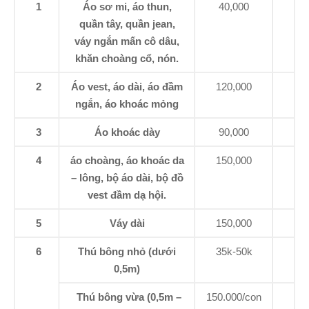
1
Áo sơ mi, áo thun,
40,000
quần tây, quần jean,
váy ngắn mấn cô dâu,
khăn choàng cổ, nón.
2
Áo vest, áo dài, áo đầm
120,000
ngắn, áo khoác mỏng
3
Áo khoác dày
90,000
4
áo choàng, áo khoác da
150,000
– lông, bộ áo dài, bộ đồ
vest đầm dạ hội.
5
Váy dài
150,000
6
Thú bông nhỏ (dưới
35k-50k
0,5m)
Thú bông vừa (0,5m –
150.000/con