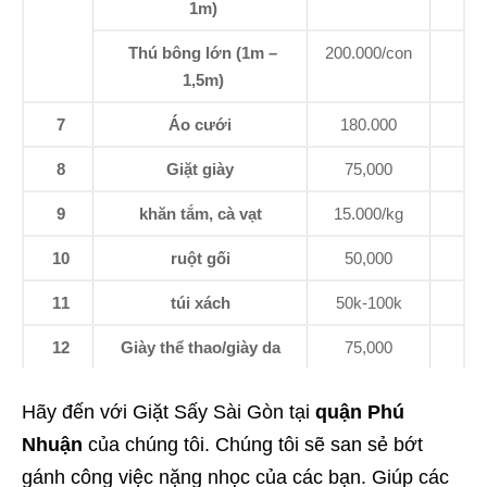
1m)
Thú bông lớn (1m –
200.000/con
1,5m)
7
Áo cưới
180.000
8
Giặt giày
75,000
9
khăn tắm, cà vạt
15.000/kg
10
ruột gối
50,000
11
túi xách
50k-100k
12
Giày thể thao/giày da
75,000
Hãy đến với Giặt Sấy Sài Gòn tại
quận Phú
Nhuận
của chúng tôi. Chúng tôi sẽ san sẻ bớt
gánh công việc nặng nhọc của các bạn. Giúp các