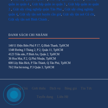
quần áo quận 4
,
Giặt hấp quần áo quận 3
,
Giặt hấp quần áo quận
2
,
Giặt sấy công nghiệp quận Tân Phú
,
Giặt sấy công nghiệp
quận 4
,
Giặt sấy tận nơi huyện cần giờ
,
Giặt sấy tận nơi Củ chi
,
Giặt sấy tận nơi Bình Chánh
.
DANH SÁCH CHI NHÁNH
140/11 Điện Biên Phủ P.17, Q.Bình Thạnh, TpHCM
1348 Đường 3 Tháng 2, P.2, Quận 11, TpHCM
4123 Trần não, P.Bình An, Quận 2, TpHCM
36 Hoa Mai, P.2, Q.Phú Nhuận, TpHCM
608 Lũy Bán Bích, P.Tân Thành, Q.Tân Phú, TpHCM
76/2 Hai bà trưng, P.3 Quận 3, TpHCM
Trang Chủ
Giới thiệu
Dịch vụ
Bảng giá
Tin Tức
Tuyển dụng
Liên Hệ