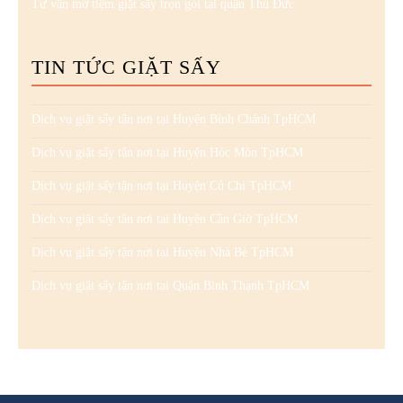
Tư vấn mở tiệm giặt sấy trọn gói tại quận Thủ Đức
TIN TỨC GIẶT SẤY
Dịch vụ giặt sấy tận nơi tại Huyện Bình Chánh TpHCM
Dịch vụ giặt sấy tận nơi tại Huyện Hóc Môn TpHCM
Dịch vụ giặt sấy tận nơi tại Huyện Củ Chi TpHCM
Dịch vụ giặt sấy tận nơi tại Huyện Cần Giờ TpHCM
Dịch vụ giặt sấy tận nơi tại Huyện Nhà Bè TpHCM
Dịch vụ giặt sấy tận nơi tại Quận Bình Thạnh TpHCM