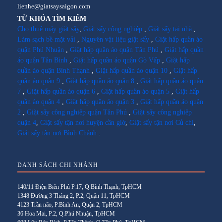
lienhe@giatsaysaigon.com
TỪ KHÓA TÌM KIẾM
Cho thuê máy giặt sấy
,
Giặt sấy công nghiệp
,
Giặt sấy tại nhà
,
Làm sạch bề mặt vải
,
Nguyên vật liệu giặt sấy
,
Giặt hấp quần áo
quận Phú Nhuận
,
Giặt hấp quần áo quận Tân Phú
,
Giặt hấp quần
áo quận Tân Bình
,
Giặt hấp quần áo quận Gò Vấp
,
Giặt hấp
quần áo quận Bình Thạnh
,
Giặt hấp quần áo quận 10
,
Giặt hấp
quần áo quận 9
,
Giặt hấp quần áo quận 8
,
Giặt hấp quần áo quận
7
,
Giặt hấp quần áo quận 6
,
Giặt hấp quần áo quận 5
,
Giặt hấp
quần áo quận 4
,
Giặt hấp quần áo quận 3
,
Giặt hấp quần áo quận
2
,
Giặt sấy công nghiệp quận Tân Phú
,
Giặt sấy công nghiệp
quận 4
,
Giặt sấy tận nơi huyện cần giờ
,
Giặt sấy tận nơi Củ chi
,
Giặt sấy tận nơi Bình Chánh
.
DANH SÁCH CHI NHÁNH
140/11 Điện Biên Phủ P.17, Q.Bình Thạnh, TpHCM
1348 Đường 3 Tháng 2, P.2, Quận 11, TpHCM
4123 Trần não, P.Bình An, Quận 2, TpHCM
36 Hoa Mai, P.2, Q.Phú Nhuận, TpHCM