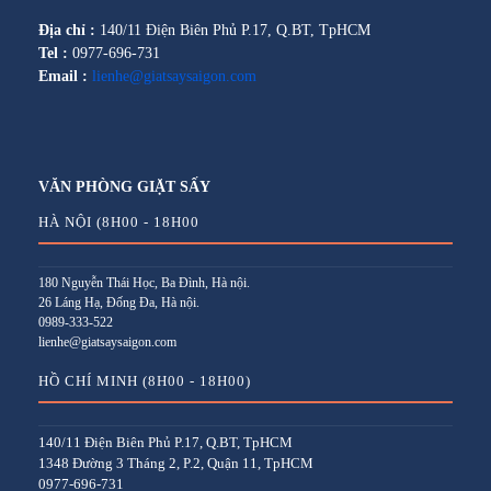
Địa chỉ :
140/11 Điện Biên Phủ P.17, Q.BT, TpHCM
Tel :
0977-696-731
Email :
lienhe@giatsaysaigon.com
VĂN PHÒNG GIẶT SẤY
HÀ NỘI (8H00 - 18H00
180 Nguyễn Thái Học, Ba Đình, Hà nội.
26 Láng Hạ, Đống Đa, Hà nội.
0989-333-522
lienhe@giatsaysaigon.com
HỒ CHÍ MINH (8H00 - 18H00)
140/11 Điện Biên Phủ P.17, Q.BT, TpHCM
1348 Đường 3 Tháng 2, P.2, Quận 11, TpHCM
0977-696-731