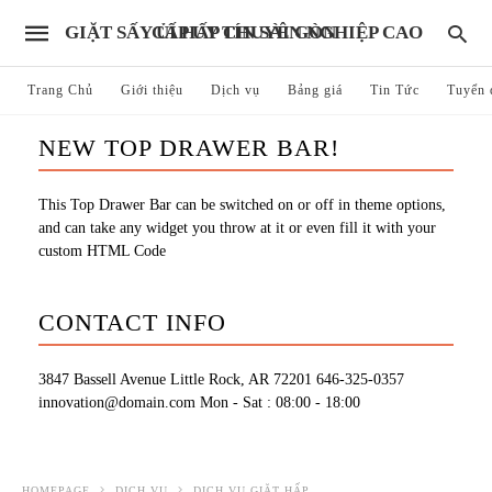
GIẶT SẤY ỦI HẤP CHUYÊN NGHIỆP CAO CẤP UY TÍN SÀI GÒN
Trang Chủ
Giới thiệu
Dịch vụ
Bảng giá
Tin Tức
Tuyển 
NEW TOP DRAWER BAR!
This Top Drawer Bar can be switched on or off in theme options,
and can take any widget you throw at it or even fill it with your
custom HTML Code
CONTACT INFO
3847 Bassell Avenue Little Rock, AR 72201
646-325-0357
innovation@domain.com
Mon - Sat : 08:00 - 18:00
HOMEPAGE
DỊCH VỤ
DỊCH VỤ GIẶT HẤP