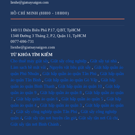
lienhe@giatsaysaigon.com
HỒ CHÍ MINH (8H00 - 18H00)
140/11 Điện Biên Phủ P.17, Q.BT, TpHCM
1348 Đường 3 Tháng 2, P.2, Quận 11, TpHCM
0977-696-731
lienhe@giatsaysaigon.com
TỪ KHÓA TÌM KIẾM
Cho thuê máy giặt sấy
,
Giặt sấy công nghiệp
,
Giặt sấy tại nhà
,
Làm sạch bề mặt vải
,
Nguyên vật liệu giặt sấy
,
Giặt hấp quần áo
quận Phú Nhuận
,
Giặt hấp quần áo quận Tân Phú
,
Giặt hấp quần
áo quận Tân Bình
,
Giặt hấp quần áo quận Gò Vấp
,
Giặt hấp
quần áo quận Bình Thạnh
,
Giặt hấp quần áo quận 10
,
Giặt hấp
quần áo quận 9
,
Giặt hấp quần áo quận 8
,
Giặt hấp quần áo quận
7
,
Giặt hấp quần áo quận 6
,
Giặt hấp quần áo quận 5
,
Giặt hấp
quần áo quận 4
,
Giặt hấp quần áo quận 3
,
Giặt hấp quần áo quận
2
,
Giặt sấy công nghiệp quận Tân Phú
,
Giặt sấy công nghiệp
quận 4
,
Giặt sấy tận nơi huyện cần giờ
,
Giặt sấy tận nơi Củ chi
,
Giặt sấy tận nơi Bình Chánh
.