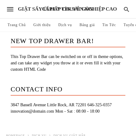
GIẶT SẤY ỦI HẤP CHUYÊN NGHIỆP CAO CẤP UY TÍN SÀI GÒN
Trang Chủ
Giới thiệu
Dịch vụ
Bảng giá
Tin Tức
Tuyển 
NEW TOP DRAWER BAR!
This Top Drawer Bar can be switched on or off in theme options,
and can take any widget you throw at it or even fill it with your
custom HTML Code
CONTACT INFO
3847 Bassell Avenue Little Rock, AR 72201
646-325-0357
innovation@domain.com
Mon - Sat : 08:00 - 18:00
HOMEPAGE
DỊCH VỤ
DỊCH VỤ GIẶT HẤP