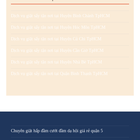
Dịch vụ giặt sấy tận nơi tại Huyện Bình Chánh TpHCM
Dịch vụ giặt sấy tận nơi tại Huyện Hóc Môn TpHCM
Dịch vụ giặt sấy tận nơi tại Huyện Củ Chi TpHCM
Dịch vụ giặt sấy tận nơi tại Huyện Cần Giờ TpHCM
Dịch vụ giặt sấy tận nơi tại Huyện Nhà Bè TpHCM
Dịch vụ giặt sấy tận nơi tại Quận Bình Thạnh TpHCM
Chuyên giặt hấp đầm cưới đầm dạ hội giá rẻ quận 5