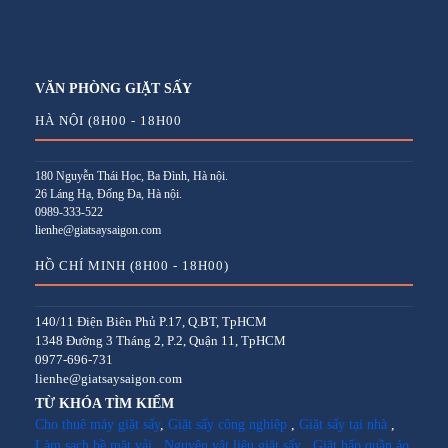
VĂN PHÒNG GIẶT SẤY
HÀ NỘI (8H00 - 18H00
180 Nguyễn Thái Học, Ba Đình, Hà nội.
26 Láng Hạ, Đống Đa, Hà nội.
0989-333-522
lienhe@giatsaysaigon.com
HỒ CHÍ MINH (8H00 - 18H00)
140/11 Điện Biên Phủ P.17, Q.BT, TpHCM
1348 Đường 3 Tháng 2, P.2, Quận 11, TpHCM
0977-696-731
lienhe@giatsaysaigon.com
TỪ KHÓA TÌM KIẾM
Cho thuê máy giặt sấy
,
Giặt sấy công nghiệp
,
Giặt sấy tại nhà
,
Làm sạch bề mặt vải
,
Nguyên vật liệu giặt sấy
,
Giặt hấp quần áo