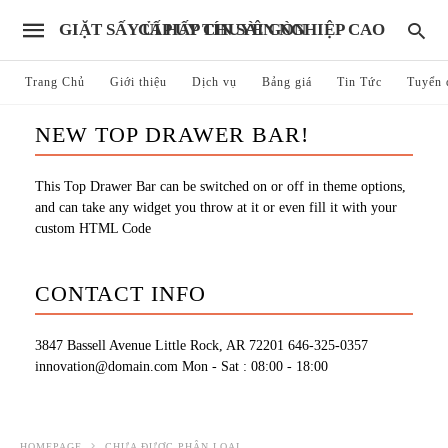
GIẶT SẤY ỦI HẤP CHUYÊN NGHIỆP CAO CẤP UY TÍN SÀI GÒN
Trang Chủ
Giới thiệu
Dịch vụ
Bảng giá
Tin Tức
Tuyển 
NEW TOP DRAWER BAR!
This Top Drawer Bar can be switched on or off in theme options,
and can take any widget you throw at it or even fill it with your
custom HTML Code
CONTACT INFO
3847 Bassell Avenue Little Rock, AR 72201
646-325-0357
innovation@domain.com
Mon - Sat : 08:00 - 18:00
HOMEPAGE
CHƯA ĐƯỢC PHÂN LOẠI