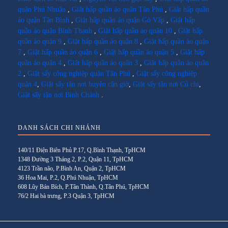
quận Phú Nhuận
,
Giặt hấp quần áo quận Tân Phú
,
Giặt hấp quần
áo quận Tân Bình
,
Giặt hấp quần áo quận Gò Vấp
,
Giặt hấp
quần áo quận Bình Thạnh
,
Giặt hấp quần áo quận 10
,
Giặt hấp
quần áo quận 9
,
Giặt hấp quần áo quận 8
,
Giặt hấp quần áo quận
7
,
Giặt hấp quần áo quận 6
,
Giặt hấp quần áo quận 5
,
Giặt hấp
quần áo quận 4
,
Giặt hấp quần áo quận 3
,
Giặt hấp quần áo quận
2
,
Giặt sấy công nghiệp quận Tân Phú
,
Giặt sấy công nghiệp
quận 4
,
Giặt sấy tận nơi huyện cần giờ
,
Giặt sấy tận nơi Củ chi
,
Giặt sấy tận nơi Bình Chánh
.
DANH SÁCH CHI NHÁNH
140/11 Điện Biên Phủ P.17, Q.Bình Thạnh, TpHCM
1348 Đường 3 Tháng 2, P.2, Quận 11, TpHCM
4123 Trần não, P.Bình An, Quận 2, TpHCM
36 Hoa Mai, P.2, Q.Phú Nhuận, TpHCM
608 Lũy Bán Bích, P.Tân Thành, Q.Tân Phú, TpHCM
76/2 Hai bà trưng, P.3 Quận 3, TpHCM