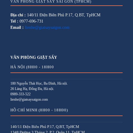
VĂN PHÒNG GIẶT SẤY SÀI GÒN (TPHCM)
Địa chỉ :
140/11 Điện Biên Phủ P.17, Q.BT, TpHCM
Tel :
0977-696-731
Email :
lienhe@giatsaysaigon.com
VĂN PHÒNG GIẶT SẤY
HÀ NỘI (8H00 - 18H00
180 Nguyễn Thái Học, Ba Đình, Hà nội.
26 Láng Hạ, Đống Đa, Hà nội.
0989-333-522
lienhe@giatsaysaigon.com
HỒ CHÍ MINH (8H00 - 18H00)
140/11 Điện Biên Phủ P.17, Q.BT, TpHCM
1348 Đường 3 Tháng 2, P.2, Quận 11, TpHCM