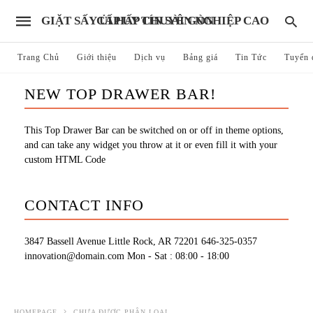
GIẶT SẤY ỦI HẤP CHUYÊN NGHIỆP CAO CẤP UY TÍN SÀI GÒN
Trang Chủ
Giới thiệu
Dịch vụ
Bảng giá
Tin Tức
Tuyển 
NEW TOP DRAWER BAR!
This Top Drawer Bar can be switched on or off in theme options,
and can take any widget you throw at it or even fill it with your
custom HTML Code
CONTACT INFO
3847 Bassell Avenue Little Rock, AR 72201
646-325-0357
innovation@domain.com
Mon - Sat : 08:00 - 18:00
HOMEPAGE
CHƯA ĐƯỢC PHÂN LOẠI