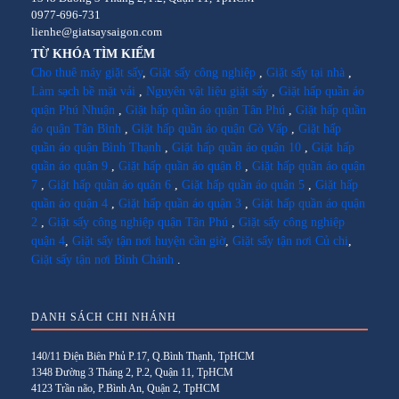
0977-696-731
lienhe@giatsaysaigon.com
TỪ KHÓA TÌM KIẾM
Cho thuê máy giặt sấy
,
Giặt sấy công nghiệp
,
Giặt sấy tại nhà
,
Làm sạch bề mặt vải
,
Nguyên vật liệu giặt sấy
,
Giặt hấp quần áo
quận Phú Nhuận
,
Giặt hấp quần áo quận Tân Phú
,
Giặt hấp quần
áo quận Tân Bình
,
Giặt hấp quần áo quận Gò Vấp
,
Giặt hấp
quần áo quận Bình Thạnh
,
Giặt hấp quần áo quận 10
,
Giặt hấp
quần áo quận 9
,
Giặt hấp quần áo quận 8
,
Giặt hấp quần áo quận
7
,
Giặt hấp quần áo quận 6
,
Giặt hấp quần áo quận 5
,
Giặt hấp
quần áo quận 4
,
Giặt hấp quần áo quận 3
,
Giặt hấp quần áo quận
2
,
Giặt sấy công nghiệp quận Tân Phú
,
Giặt sấy công nghiệp
quận 4
,
Giặt sấy tận nơi huyện cần giờ
,
Giặt sấy tận nơi Củ chi
,
Giặt sấy tận nơi Bình Chánh
.
DANH SÁCH CHI NHÁNH
140/11 Điện Biên Phủ P.17, Q.Bình Thạnh, TpHCM
1348 Đường 3 Tháng 2, P.2, Quận 11, TpHCM
4123 Trần não, P.Bình An, Quận 2, TpHCM