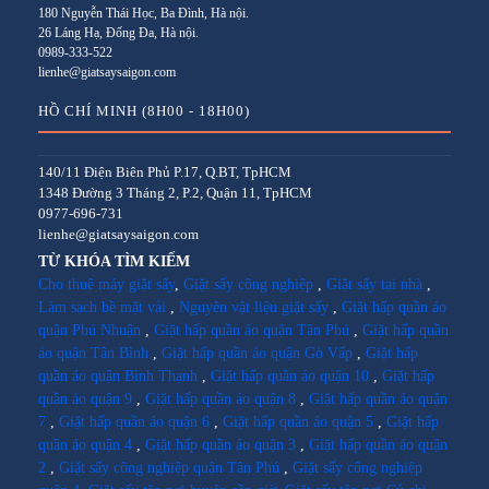
180 Nguyễn Thái Học, Ba Đình, Hà nội.
26 Láng Hạ, Đống Đa, Hà nội.
0989-333-522
lienhe@giatsaysaigon.com
HỒ CHÍ MINH (8H00 - 18H00)
140/11 Điện Biên Phủ P.17, Q.BT, TpHCM
1348 Đường 3 Tháng 2, P.2, Quận 11, TpHCM
0977-696-731
lienhe@giatsaysaigon.com
TỪ KHÓA TÌM KIẾM
Cho thuê máy giặt sấy
,
Giặt sấy công nghiệp
,
Giặt sấy tại nhà
,
Làm sạch bề mặt vải
,
Nguyên vật liệu giặt sấy
,
Giặt hấp quần áo
quận Phú Nhuận
,
Giặt hấp quần áo quận Tân Phú
,
Giặt hấp quần
áo quận Tân Bình
,
Giặt hấp quần áo quận Gò Vấp
,
Giặt hấp
quần áo quận Bình Thạnh
,
Giặt hấp quần áo quận 10
,
Giặt hấp
quần áo quận 9
,
Giặt hấp quần áo quận 8
,
Giặt hấp quần áo quận
7
,
Giặt hấp quần áo quận 6
,
Giặt hấp quần áo quận 5
,
Giặt hấp
quần áo quận 4
,
Giặt hấp quần áo quận 3
,
Giặt hấp quần áo quận
2
,
Giặt sấy công nghiệp quận Tân Phú
,
Giặt sấy công nghiệp