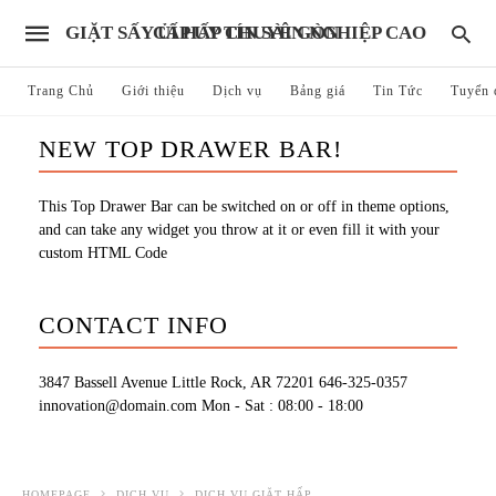
GIẶT SẤY ỦI HẤP CHUYÊN NGHIỆP CAO CẤP UY TÍN SÀI GÒN
Trang Chủ
Giới thiệu
Dịch vụ
Bảng giá
Tin Tức
Tuyển 
NEW TOP DRAWER BAR!
This Top Drawer Bar can be switched on or off in theme options,
and can take any widget you throw at it or even fill it with your
custom HTML Code
CONTACT INFO
3847 Bassell Avenue Little Rock, AR 72201
646-325-0357
innovation@domain.com
Mon - Sat : 08:00 - 18:00
HOMEPAGE
DỊCH VỤ
DỊCH VỤ GIẶT HẤP