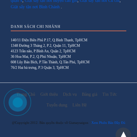
quận 4
,
Giặt sấy tận nơi huyện cần giờ
,
Giặt sấy tận nơi Củ chi
,
Giặt sấy tận nơi Bình Chánh
.
DANH SÁCH CHI NHÁNH
140/11 Điện Biên Phủ P.17, Q.Bình Thạnh, TpHCM
1348 Đường 3 Tháng 2, P.2, Quận 11, TpHCM
4123 Trần não, P.Bình An, Quận 2, TpHCM
36 Hoa Mai, P.2, Q.Phú Nhuận, TpHCM
608 Lũy Bán Bích, P.Tân Thành, Q.Tân Phú, TpHCM
76/2 Hai bà trưng, P.3 Quận 3, TpHCM
Trang Chủ
Giới thiệu
Dịch vụ
Bảng giá
Tin Tức
Tuyển dụng
Liên Hệ
@Copyright 2012. Bản quyền thuộc về Giatsaysaigon
Xem Phiên Bản Đầy Đủ