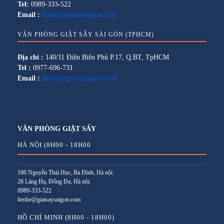
Tel:
0989-333-522
Email :
lienhe@giatsaysaigon.com
VĂN PHÒNG GIẶT SẤY SÀI GÒN (TPHCM)
Địa chỉ :
140/11 Điện Biên Phủ P.17, Q.BT, TpHCM
Tel :
0977-696-731
Email :
lienhe@giatsaysaigon.com
VĂN PHÒNG GIẶT SẤY
HÀ NỘI (8H00 - 18H00
180 Nguyễn Thái Học, Ba Đình, Hà nội.
26 Láng Hạ, Đống Đa, Hà nội.
0989-333-522
lienhe@giatsaysaigon.com
HỒ CHÍ MINH (8H00 - 18H00)