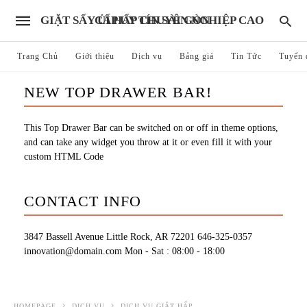
GIẶT SẤY ỦI HẤP CHUYÊN NGHIỆP CAO CẤP UY TÍN SÀI GÒN
Trang Chủ
Giới thiệu
Dịch vụ
Bảng giá
Tin Tức
Tuyển 
NEW TOP DRAWER BAR!
This Top Drawer Bar can be switched on or off in theme options,
and can take any widget you throw at it or even fill it with your
custom HTML Code
CONTACT INFO
3847 Bassell Avenue Little Rock, AR 72201
646-325-0357
innovation@domain.com
Mon - Sat : 08:00 - 18:00
HOMEPAGE
DỊCH VỤ
DỊCH VỤ GIẶT HẤP