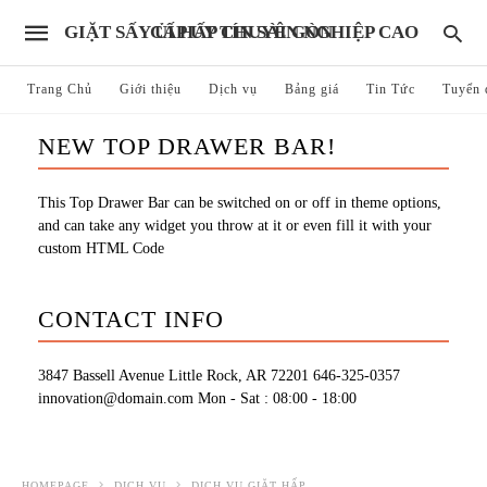
GIẶT SẤY ỦI HẤP CHUYÊN NGHIỆP CAO CẤP UY TÍN SÀI GÒN
Trang Chủ
Giới thiệu
Dịch vụ
Bảng giá
Tin Tức
Tuyển 
NEW TOP DRAWER BAR!
This Top Drawer Bar can be switched on or off in theme options,
and can take any widget you throw at it or even fill it with your
custom HTML Code
CONTACT INFO
3847 Bassell Avenue Little Rock, AR 72201
646-325-0357
innovation@domain.com
Mon - Sat : 08:00 - 18:00
HOMEPAGE
DỊCH VỤ
DỊCH VỤ GIẶT HẤP