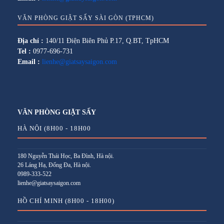
VĂN PHÒNG GIẶT SẤY SÀI GÒN (TPHCM)
Địa chỉ :
140/11 Điện Biên Phủ P.17, Q.BT, TpHCM
Tel :
0977-696-731
Email :
lienhe@giatsaysaigon.com
VĂN PHÒNG GIẶT SẤY
HÀ NỘI (8H00 - 18H00
180 Nguyễn Thái Học, Ba Đình, Hà nội.
26 Láng Hạ, Đống Đa, Hà nội.
0989-333-522
lienhe@giatsaysaigon.com
HỒ CHÍ MINH (8H00 - 18H00)