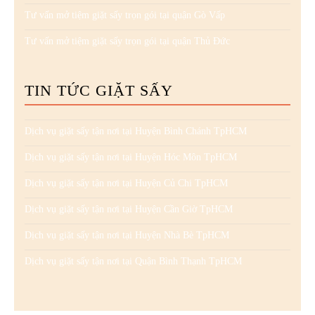
Tư vấn mở tiệm giặt sấy trọn gói tại quận Gò Vấp
Tư vấn mở tiệm giặt sấy trọn gói tại quận Thủ Đức
TIN TỨC GIẶT SẤY
Dịch vụ giặt sấy tận nơi tại Huyện Bình Chánh TpHCM
Dịch vụ giặt sấy tận nơi tại Huyện Hóc Môn TpHCM
Dịch vụ giặt sấy tận nơi tại Huyện Củ Chi TpHCM
Dịch vụ giặt sấy tận nơi tại Huyện Cần Giờ TpHCM
Dịch vụ giặt sấy tận nơi tại Huyện Nhà Bè TpHCM
Dịch vụ giặt sấy tận nơi tại Quận Bình Thạnh TpHCM