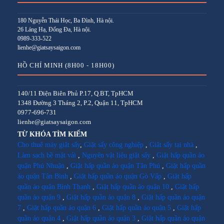
180 Nguyễn Thái Học, Ba Đình, Hà nội.
26 Láng Hạ, Đống Đa, Hà nội.
0989-333-522
lienhe@giatsaysaigon.com
HỒ CHÍ MINH (8H00 - 18H00)
140/11 Điện Biên Phủ P.17, Q.BT, TpHCM
1348 Đường 3 Tháng 2, P.2, Quận 11, TpHCM
0977-696-731
lienhe@giatsaysaigon.com
TỪ KHÓA TÌM KIẾM
Cho thuê máy giặt sấy
,
Giặt sấy công nghiệp
,
Giặt sấy tại nhà
,
Làm sạch bề mặt vải
,
Nguyên vật liệu giặt sấy
,
Giặt hấp quần áo
quận Phú Nhuận
,
Giặt hấp quần áo quận Tân Phú
,
Giặt hấp quần
áo quận Tân Bình
,
Giặt hấp quần áo quận Gò Vấp
,
Giặt hấp
quần áo quận Bình Thạnh
,
Giặt hấp quần áo quận 10
,
Giặt hấp
quần áo quận 9
,
Giặt hấp quần áo quận 8
,
Giặt hấp quần áo quận
7
,
Giặt hấp quần áo quận 6
,
Giặt hấp quần áo quận 5
,
Giặt hấp
quần áo quận 4
,
Giặt hấp quần áo quận 3
,
Giặt hấp quần áo quận