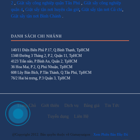
2
,
Giặt sấy công nghiệp quận Tân Phú
,
Giặt sấy công nghiệp
quận 4
,
Giặt sấy tận nơi huyện cần giờ
,
Giặt sấy tận nơi Củ chi
,
Giặt sấy tận nơi Bình Chánh
.
DANH SÁCH CHI NHÁNH
140/11 Điện Biên Phủ P.17, Q.Bình Thạnh, TpHCM
1348 Đường 3 Tháng 2, P.2, Quận 11, TpHCM
4123 Trần não, P.Bình An, Quận 2, TpHCM
36 Hoa Mai, P.2, Q.Phú Nhuận, TpHCM
608 Lũy Bán Bích, P.Tân Thành, Q.Tân Phú, TpHCM
76/2 Hai bà trưng, P.3 Quận 3, TpHCM
Trang Chủ
Giới thiệu
Dịch vụ
Bảng giá
Tin Tức
Tuyển dụng
Liên Hệ
@Copyright 2012. Bản quyền thuộc về Giatsaysaigon
Xem Phiên Bản Đầy Đủ