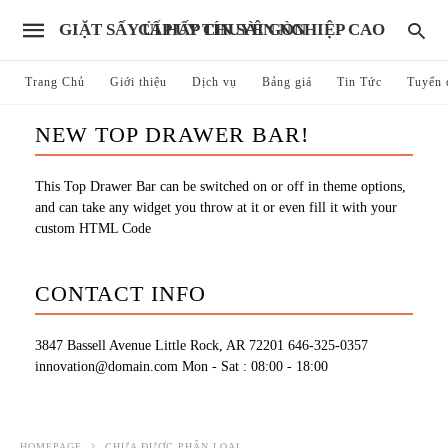
GIẶT SẤY ỦI HẤP CHUYÊN NGHIỆP CAO CẤP UY TÍN SÀI GÒN
Trang Chủ
Giới thiệu
Dịch vụ
Bảng giá
Tin Tức
Tuyển 
NEW TOP DRAWER BAR!
This Top Drawer Bar can be switched on or off in theme options,
and can take any widget you throw at it or even fill it with your
custom HTML Code
CONTACT INFO
3847 Bassell Avenue Little Rock, AR 72201
646-325-0357
innovation@domain.com
Mon - Sat : 08:00 - 18:00
HOMEPAGE
CHƯA ĐƯỢC PHÂN LOẠI