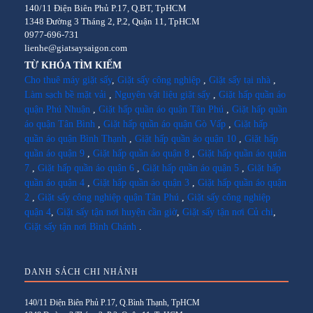
140/11 Điện Biên Phủ P.17, Q.BT, TpHCM
1348 Đường 3 Tháng 2, P.2, Quận 11, TpHCM
0977-696-731
lienhe@giatsaysaigon.com
TỪ KHÓA TÌM KIẾM
Cho thuê máy giặt sấy
,
Giặt sấy công nghiệp
,
Giặt sấy tại nhà
,
Làm sạch bề mặt vải
,
Nguyên vật liệu giặt sấy
,
Giặt hấp quần áo
quận Phú Nhuận
,
Giặt hấp quần áo quận Tân Phú
,
Giặt hấp quần
áo quận Tân Bình
,
Giặt hấp quần áo quận Gò Vấp
,
Giặt hấp
quần áo quận Bình Thạnh
,
Giặt hấp quần áo quận 10
,
Giặt hấp
quần áo quận 9
,
Giặt hấp quần áo quận 8
,
Giặt hấp quần áo quận
7
,
Giặt hấp quần áo quận 6
,
Giặt hấp quần áo quận 5
,
Giặt hấp
quần áo quận 4
,
Giặt hấp quần áo quận 3
,
Giặt hấp quần áo quận
2
,
Giặt sấy công nghiệp quận Tân Phú
,
Giặt sấy công nghiệp
quận 4
,
Giặt sấy tận nơi huyện cần giờ
,
Giặt sấy tận nơi Củ chi
,
Giặt sấy tận nơi Bình Chánh
.
DANH SÁCH CHI NHÁNH
140/11 Điện Biên Phủ P.17, Q.Bình Thạnh, TpHCM