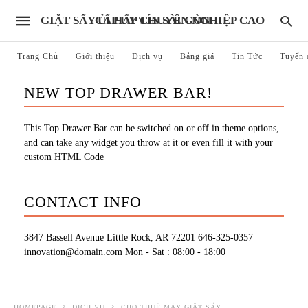
GIẶT SẤY ỦI HẤP CHUYÊN NGHIỆP CAO CẤP UY TÍN SÀI GÒN
Trang Chủ
Giới thiệu
Dịch vụ
Bảng giá
Tin Tức
Tuyển 
NEW TOP DRAWER BAR!
This Top Drawer Bar can be switched on or off in theme options,
and can take any widget you throw at it or even fill it with your
custom HTML Code
CONTACT INFO
3847 Bassell Avenue Little Rock, AR 72201
646-325-0357
innovation@domain.com
Mon - Sat : 08:00 - 18:00
HOMEPAGE
DỊCH VỤ
CHO THUÊ MÁY GIẶT SẤY