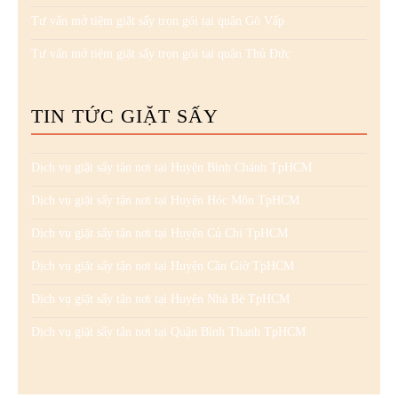
Tư vấn mở tiệm giặt sấy trọn gói tại quận Gò Vấp
Tư vấn mở tiệm giặt sấy trọn gói tại quận Thủ Đức
TIN TỨC GIẶT SẤY
Dịch vụ giặt sấy tận nơi tại Huyện Bình Chánh TpHCM
Dịch vụ giặt sấy tận nơi tại Huyện Hóc Môn TpHCM
Dịch vụ giặt sấy tận nơi tại Huyện Củ Chi TpHCM
Dịch vụ giặt sấy tận nơi tại Huyện Cần Giờ TpHCM
Dịch vụ giặt sấy tận nơi tại Huyện Nhà Bè TpHCM
Dịch vụ giặt sấy tận nơi tại Quận Bình Thạnh TpHCM