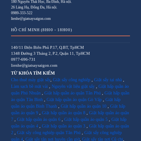
180 Nguyễn Thái Học, Ba Đình, Hà nội.
26 Láng Hạ, Đống Đa, Hà nội.
0989-333-522
lienhe@giatsaysaigon.com
HỒ CHÍ MINH (8H00 - 18H00)
140/11 Điện Biên Phủ P.17, Q.BT, TpHCM
1348 Đường 3 Tháng 2, P.2, Quận 11, TpHCM
0977-696-731
lienhe@giatsaysaigon.com
TỪ KHÓA TÌM KIẾM
Cho thuê máy giặt sấy
,
Giặt sấy công nghiệp
,
Giặt sấy tại nhà
,
Làm sạch bề mặt vải
,
Nguyên vật liệu giặt sấy
,
Giặt hấp quần áo
quận Phú Nhuận
,
Giặt hấp quần áo quận Tân Phú
,
Giặt hấp quần
áo quận Tân Bình
,
Giặt hấp quần áo quận Gò Vấp
,
Giặt hấp
quần áo quận Bình Thạnh
,
Giặt hấp quần áo quận 10
,
Giặt hấp
quần áo quận 9
,
Giặt hấp quần áo quận 8
,
Giặt hấp quần áo quận
7
,
Giặt hấp quần áo quận 6
,
Giặt hấp quần áo quận 5
,
Giặt hấp
quần áo quận 4
,
Giặt hấp quần áo quận 3
,
Giặt hấp quần áo quận
2
,
Giặt sấy công nghiệp quận Tân Phú
,
Giặt sấy công nghiệp
quận 4
,
Giặt sấy tận nơi huyện cần giờ
,
Giặt sấy tận nơi Củ chi
,