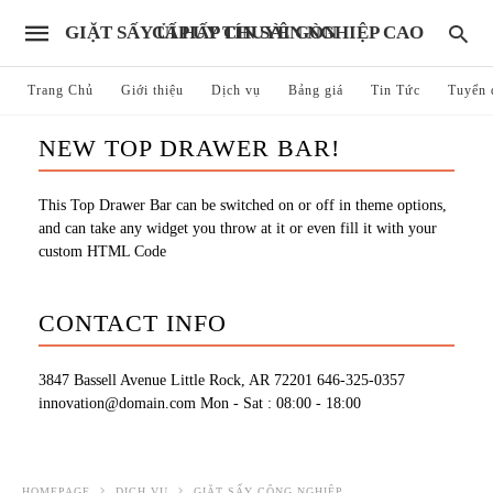
GIẶT SẤY ỦI HẤP CHUYÊN NGHIỆP CAO CẤP UY TÍN SÀI GÒN
Trang Chủ
Giới thiệu
Dịch vụ
Bảng giá
Tin Tức
Tuyển 
NEW TOP DRAWER BAR!
This Top Drawer Bar can be switched on or off in theme options,
and can take any widget you throw at it or even fill it with your
custom HTML Code
CONTACT INFO
3847 Bassell Avenue Little Rock, AR 72201
646-325-0357
innovation@domain.com
Mon - Sat : 08:00 - 18:00
HOMEPAGE
DỊCH VỤ
GIẶT SẤY CÔNG NGHIỆP