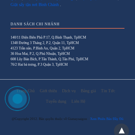
Giặt sấy tận nơi Bình Chánh
.
DANH SÁCH CHI NHÁNH
140/11 Điện Biên Phủ P.17, Q.Bình Thạnh, TpHCM
1348 Đường 3 Tháng 2, P.2, Quận 11, TpHCM
4123 Trần não, P.Bình An, Quận 2, TpHCM
36 Hoa Mai, P.2, Q.Phú Nhuận, TpHCM
608 Lũy Bán Bích, P.Tân Thành, Q.Tân Phú, TpHCM
76/2 Hai bà trưng, P.3 Quận 3, TpHCM
Trang Chủ
Giới thiệu
Dịch vụ
Bảng giá
Tin Tức
Tuyển dụng
Liên Hệ
@Copyright 2012. Bản quyền thuộc về Giatsaysaigon
Xem Phiên Bản Đầy Đủ