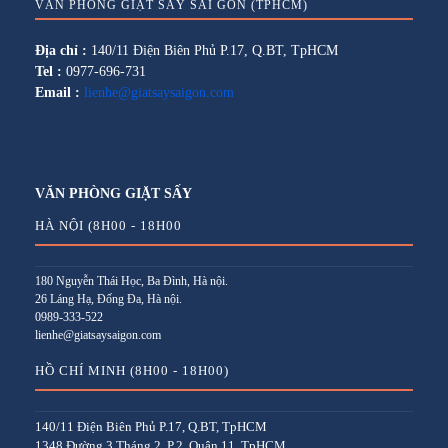
VĂN PHÒNG GIẶT SẤY SÀI GÒN (TPHCM)
Địa chỉ :
140/11 Điện Biên Phủ P.17, Q.BT, TpHCM
Tel :
0977-696-731
Email :
lienhe@giatsaysaigon.com
VĂN PHÒNG GIẶT SẤY
HÀ NỘI (8H00 - 18H00
180 Nguyễn Thái Học, Ba Đình, Hà nội.
26 Láng Hạ, Đống Đa, Hà nội.
0989-333-522
lienhe@giatsaysaigon.com
HỒ CHÍ MINH (8H00 - 18H00)
140/11 Điện Biên Phủ P.17, Q.BT, TpHCM
1348 Đường 3 Tháng 2, P.2, Quận 11, TpHCM