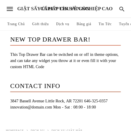
GIẶT SẤY ỦI HẤP CHUYÊN NGHIỆP CAO CẤP UY TÍN SÀI GÒN
Trang Chủ
Giới thiệu
Dịch vụ
Bảng giá
Tin Tức
Tuyển 
NEW TOP DRAWER BAR!
This Top Drawer Bar can be switched on or off in theme options,
and can take any widget you throw at it or even fill it with your
custom HTML Code
CONTACT INFO
3847 Bassell Avenue Little Rock, AR 72201
646-325-0357
innovation@domain.com
Mon - Sat : 08:00 - 18:00
HOMEPAGE
DỊCH VỤ
DỊCH VỤ GIẶT HẤP