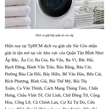
Dịch vụ giặt hấp quần áo cao cấp
Hiện nay tại TpHCM dịch vụ giặt sấy Sài Gòn nhận
giặt ủi tận nơi tại các khu vực của Quận Tân BÌnh Như:
Ấp Bắc, Âu Cơ, Ba Gia, Ba Vân, Ba Vì, Bắc Hải,
Bạch Đằng, Bành Văn Trân, Bàu Bàng, Bàu Cát,
Đường Bàu Cát Đôi, Bảy Hiền, Bế Văn Đàn, Bến Cát,
Bích Phượng, Bình Giã, Bùi Thế Mỹ, Bùi Thị
Xuân, Ca Văn Thỉnh, Cách Mạng Tháng Tám, Chấn
Hưng, Châu Vĩnh Tế, Chí Linh, Chử Đồng Tử, Cộng
Hòa, Cống Lở, Cù Chính Lan, Cư Xá Tự Do, Cửu