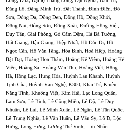
Long, D52, Đại lộ Thăng Long, Đại Nghĩa, Dân Trí,
Đặng Lộ, Đặng Minh Trứ, Đất Thánh, Đinh Điền, Đồ
Sơn, Đống Đa, Đồng Đen, Đông Hồ, Đồng Khởi,
Đồng Nai, Đông Sơn, Đồng Xoài, Đường Hồng Việt,
Duy Tân, Giải Phóng, Gò Cẩm Đệm, Hà Bá Tường,
Hát Giang, Hậu Giang, Hiệp Nhất, Hồ Đắc Di, Hồ
Ngọc Cẩn, Hồ Văn Tắng, Hòa Bình, Hoà Hiệp, Hoàng
Bật Đạt, Hoàng Hoa Thám, Hoàng Kế Viêm, Hoàng Kế
Viên, Hoàng Sa, Hoàng Văn Thụ, Hoàng Việt, Hồng
Hà, Hồng Lạc, Hưng Hóa, Huỳnh Lan Khanh, Huỳnh
Tịnh Của, Huỳnh Văn Nghệ, K300, Khai Trí, Khiêu
Năng Tĩnh, Khuông Việt, Kim Hải, Lạc Long Quân,
Lam Sơn, Lê Bình, Lê Công Miễn, Lê Độ, Lê Duy
Nhuận, Lê Lai, Lê Minh Xuân, Lê Ngân, Lê Tấn Quốc,
Lê Trung Nghĩa, Lê Văn Huân, Lê Văn Sỹ, Lô D, Lộc
Hưng, Long Hưng, Lương Thế Vinh, Lưu Nhân