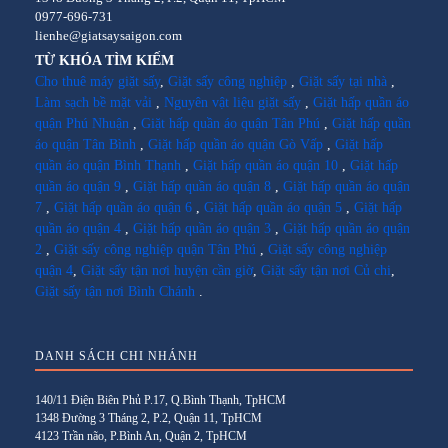
0977-696-731
lienhe@giatsaysaigon.com
TỪ KHÓA TÌM KIẾM
Cho thuê máy giặt sấy
,
Giặt sấy công nghiệp
,
Giặt sấy tại nhà
,
Làm sạch bề mặt vải
,
Nguyên vật liệu giặt sấy
,
Giặt hấp quần áo
quận Phú Nhuận
,
Giặt hấp quần áo quận Tân Phú
,
Giặt hấp quần
áo quận Tân Bình
,
Giặt hấp quần áo quận Gò Vấp
,
Giặt hấp
quần áo quận Bình Thạnh
,
Giặt hấp quần áo quận 10
,
Giặt hấp
quần áo quận 9
,
Giặt hấp quần áo quận 8
,
Giặt hấp quần áo quận
7
,
Giặt hấp quần áo quận 6
,
Giặt hấp quần áo quận 5
,
Giặt hấp
quần áo quận 4
,
Giặt hấp quần áo quận 3
,
Giặt hấp quần áo quận
2
,
Giặt sấy công nghiệp quận Tân Phú
,
Giặt sấy công nghiệp
quận 4
,
Giặt sấy tận nơi huyện cần giờ
,
Giặt sấy tận nơi Củ chi
,
Giặt sấy tận nơi Bình Chánh
.
DANH SÁCH CHI NHÁNH
140/11 Điện Biên Phủ P.17, Q.Bình Thạnh, TpHCM
1348 Đường 3 Tháng 2, P.2, Quận 11, TpHCM
4123 Trần não, P.Bình An, Quận 2, TpHCM