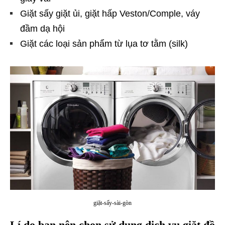
Giặt sấy giặt ủi, giặt hấp Veston/Comple, váy
đầm dạ hội
Giặt các loại sản phẩm từ lụa tơ tằm (silk)
giặt-sấy-sài-gòn
Lí do bạn nên chọn sử dụng dịch vụ giặt đồ