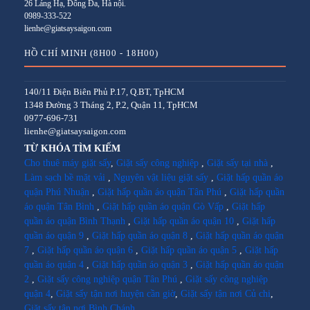
26 Láng Hạ, Đống Đa, Hà nội.
0989-333-522
lienhe@giatsaysaigon.com
HỒ CHÍ MINH (8H00 - 18H00)
140/11 Điện Biên Phủ P.17, Q.BT, TpHCM
1348 Đường 3 Tháng 2, P.2, Quận 11, TpHCM
0977-696-731
lienhe@giatsaysaigon.com
TỪ KHÓA TÌM KIẾM
Cho thuê máy giặt sấy
,
Giặt sấy công nghiệp
,
Giặt sấy tại nhà
,
Làm sạch bề mặt vải
,
Nguyên vật liệu giặt sấy
,
Giặt hấp quần áo
quận Phú Nhuận
,
Giặt hấp quần áo quận Tân Phú
,
Giặt hấp quần
áo quận Tân Bình
,
Giặt hấp quần áo quận Gò Vấp
,
Giặt hấp
quần áo quận Bình Thạnh
,
Giặt hấp quần áo quận 10
,
Giặt hấp
quần áo quận 9
,
Giặt hấp quần áo quận 8
,
Giặt hấp quần áo quận
7
,
Giặt hấp quần áo quận 6
,
Giặt hấp quần áo quận 5
,
Giặt hấp
quần áo quận 4
,
Giặt hấp quần áo quận 3
,
Giặt hấp quần áo quận
2
,
Giặt sấy công nghiệp quận Tân Phú
,
Giặt sấy công nghiệp
quận 4
,
Giặt sấy tận nơi huyện cần giờ
,
Giặt sấy tận nơi Củ chi
,
Giặt sấy tận nơi Bình Chánh
.