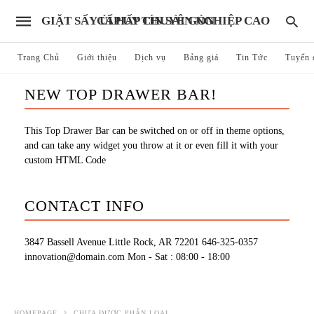
GIẶT SẤY ỦI HẤP CHUYÊN NGHIỆP CAO CẤP UY TÍN SÀI GÒN
Trang Chủ
Giới thiệu
Dịch vụ
Bảng giá
Tin Tức
Tuyển 
NEW TOP DRAWER BAR!
This Top Drawer Bar can be switched on or off in theme options,
and can take any widget you throw at it or even fill it with your
custom HTML Code
CONTACT INFO
3847 Bassell Avenue Little Rock, AR 72201
646-325-0357
innovation@domain.com
Mon - Sat : 08:00 - 18:00
HOMEPAGE
CHƯA ĐƯỢC PHÂN LOẠI