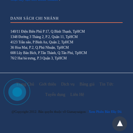
DANH SÁCH CHI NHÁNH
140/11 Điện Biên Phủ P.17, Q.Bình Thạnh, TpHCM
1348 Đường 3 Tháng 2, P.2, Quận 11, TpHCM
4123 Trần não, P.Bình An, Quận 2, TpHCM
36 Hoa Mai, P.2, Q.Phú Nhuận, TpHCM
608 Lũy Bán Bích, P.Tân Thành, Q.Tân Phú, TpHCM
76/2 Hai bà trưng, P.3 Quận 3, TpHCM
Trang Chủ
Giới thiệu
Dịch vụ
Bảng giá
Tin Tức
Tuyển dụng
Liên Hệ
@Copyright 2012. Bản quyền thuộc về Giatsaysaigon
Xem Phiên Bản Đầy Đủ