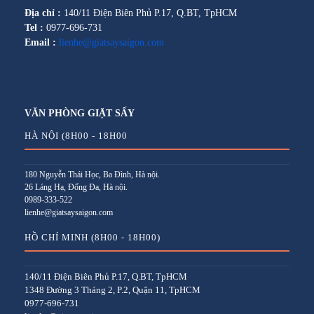
Địa chỉ :
140/11 Điện Biên Phủ P.17, Q.BT, TpHCM
Tel :
0977-696-731
Email :
lienhe@giatsaysaigon.com
VĂN PHÒNG GIẶT SẤY
HÀ NỘI (8H00 - 18H00
180 Nguyễn Thái Học, Ba Đình, Hà nội.
26 Láng Hạ, Đống Đa, Hà nội.
0989-333-522
lienhe@giatsaysaigon.com
HỒ CHÍ MINH (8H00 - 18H00)
140/11 Điện Biên Phủ P.17, Q.BT, TpHCM
1348 Đường 3 Tháng 2, P.2, Quận 11, TpHCM
0977-696-731