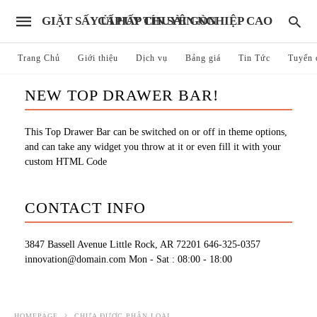
GIẶT SẤY ỦI HẤP CHUYÊN NGHIỆP CAO CẤP UY TÍN SÀI GÒN
Trang Chủ
Giới thiệu
Dịch vụ
Bảng giá
Tin Tức
Tuyển 
NEW TOP DRAWER BAR!
This Top Drawer Bar can be switched on or off in theme options,
and can take any widget you throw at it or even fill it with your
custom HTML Code
CONTACT INFO
3847 Bassell Avenue Little Rock, AR 72201
646-325-0357
innovation@domain.com
Mon - Sat : 08:00 - 18:00
HOMEPAGE
CHƯA ĐƯỢC PHÂN LOẠI