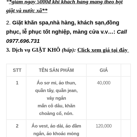
*
*giảm ngay 5000đ khi khách hàng mang theo bột
giặt và nước xã**
Giặt khăn spa,nhà hàng, khách sạn,đồng
phục, lễ phục tốt nghiệp, màng cửa v.v…:
Call
0977.696.731
3. Dịch vụ GIẶT KHÔ
(hấp):
Click xem giá tại đây
STT
TÊN SẢN PHẨM
GIÁ
1
Áo sơ mi, áo thun,
40,000
quần tây, quần jean,
váy ngắn
mấn cô dâu, khăn
choàng cổ, nón.
2
Áo vest, áo dài, áo đầm
120,000
ngắn, áo khoác mỏng