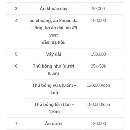
3
Áo khoác dày
90,000
4
áo choàng, áo khoác da
150,000
– lông, bộ áo dài, bộ đồ
vest
đầm dạ hội.
5
Váy dài
150,000
6
Thú bông nhỏ (dưới
35k-50k
0,5m)
Thú bông vừa (0,5m –
120.000/con
1m)
Thú bông lớn (1m –
180.000/con
1,5m)
7
Áo cưới
180.000