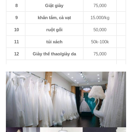
8
Giặt giày
75,000
9
khăn tắm, cà vạt
15.000/kg
10
ruột gối
50,000
11
túi xách
50k-100k
12
Giày thể thao/giày da
75,000