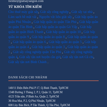
lienhe@giatsaysaigon.com
TỪ KHÓA TÌM KIẾM
Cho thuê máy giặt sấy
,
Giặt sấy công nghiệp
,
Giặt sấy tại nhà
,
Làm sạch bề mặt vải
,
Nguyên vật liệu giặt sấy
,
Giặt hấp quần áo
quận Phú Nhuận
,
Giặt hấp quần áo quận Tân Phú
,
Giặt hấp quần
áo quận Tân Bình
,
Giặt hấp quần áo quận Gò Vấp
,
Giặt hấp
quần áo quận Bình Thạnh
,
Giặt hấp quần áo quận 10
,
Giặt hấp
quần áo quận 9
,
Giặt hấp quần áo quận 8
,
Giặt hấp quần áo quận
7
,
Giặt hấp quần áo quận 6
,
Giặt hấp quần áo quận 5
,
Giặt hấp
quần áo quận 4
,
Giặt hấp quần áo quận 3
,
Giặt hấp quần áo quận
2
,
Giặt sấy công nghiệp quận Tân Phú
,
Giặt sấy công nghiệp
quận 4
,
Giặt sấy tận nơi huyện cần giờ
,
Giặt sấy tận nơi Củ chi
,
Giặt sấy tận nơi Bình Chánh
.
DANH SÁCH CHI NHÁNH
140/11 Điện Biên Phủ P.17, Q.Bình Thạnh, TpHCM
1348 Đường 3 Tháng 2, P.2, Quận 11, TpHCM
4123 Trần não, P.Bình An, Quận 2, TpHCM
36 Hoa Mai, P.2, Q.Phú Nhuận, TpHCM
608 Lũy Bán Bích, P.Tân Thành, Q.Tân Phú, TpHCM