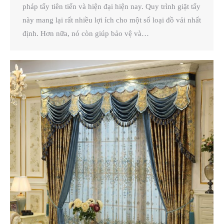
pháp tẩy tiên tiến và hiện đại hiện nay. Quy trình giặt tẩy
này mang lại rất nhiều lợi ích cho một số loại đồ vải nhất
định. Hơn nữa, nó còn giúp bảo vệ và…