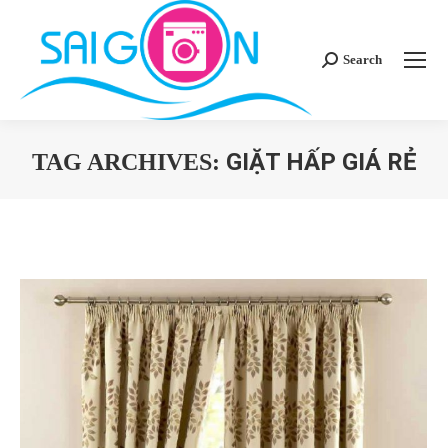
Search
Search:
GIẶT HẤP GIÁ RẺ
TAG ARCHIVES:
You are here: