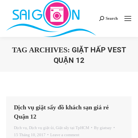
Search
Search:
GIẶT HẤP VEST
TAG ARCHIVES:
QUẬN 12
You are here:
Dịch vụ giặt sấy đồ khách sạn giá rẻ
Quận 12
Dịch vụ
,
Dịch vụ giặt ủi
,
Giặt sấy tại TpHCM
By
giatsay
15 Tháng 10, 2017
Leave a comment