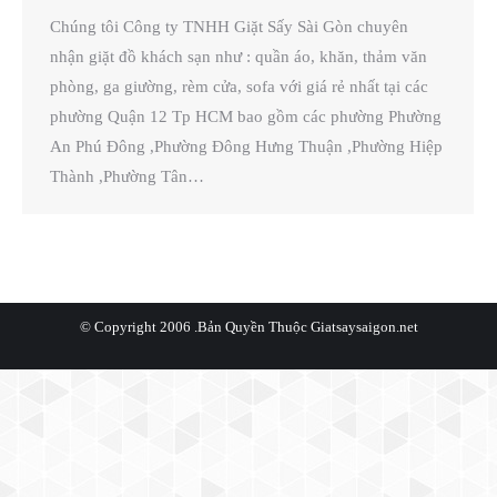
Chúng tôi Công ty TNHH Giặt Sấy Sài Gòn chuyên
nhận giặt đồ khách sạn như : quần áo, khăn, thảm văn
phòng, ga giường, rèm cửa, sofa với giá rẻ nhất tại các
phường Quận 12 Tp HCM bao gồm các phường Phường
An Phú Đông ,Phường Đông Hưng Thuận ,Phường Hiệp
Thành ,Phường Tân…
© Copyright 2006 .Bản Quyền Thuộc
Giatsaysaigon.net