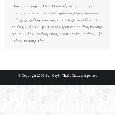
Chúng tôi Công ty TNHH Giặt Sấy Sài Gòn chuyên
nhận giặt đồ khách sạn như : quần áo, khăn, thảm văn
phòng, ga giường, rèm cửa, sofa với giá rẻ nhất tại các
phường Quận 12 Tp HCM bao gồm các phường Phường
An Phú Đông ,Phường Đông Hưng Thuận ,Phường Hiệp
Thành ,Phường Tân…
© Copyright 2006 .Bản Quyền Thuộc
Giatsaysaigon.net