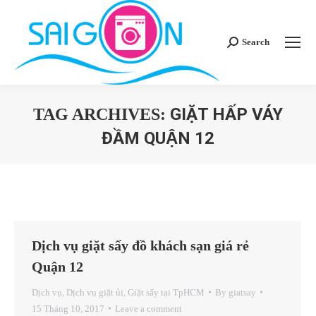
Search
Search:
GIẶT HẤP VÁY
TAG ARCHIVES:
ĐẦM QUẬN 12
You are here:
Dịch vụ giặt sấy đồ khách sạn giá rẻ
Quận 12
Dịch vụ
,
Dịch vụ giặt ủi
,
Giặt sấy tại TpHCM
By
giatsay
15 Tháng 10, 2017
Leave a comment