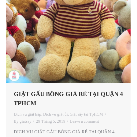
GIẶT GẤU BÔNG GIÁ RẺ TẠI QUẬN 4
TPHCM
Dịch vụ giặt hấp
,
Dịch vụ giặt ủi
,
Giặt sấy tại TpHCM
By
giatsay
29 Tháng 5, 2019
Leave a comment
DỊCH VỤ GIẶT GẤU BÔNG GIÁ RẺ TẠI QUẬN 4