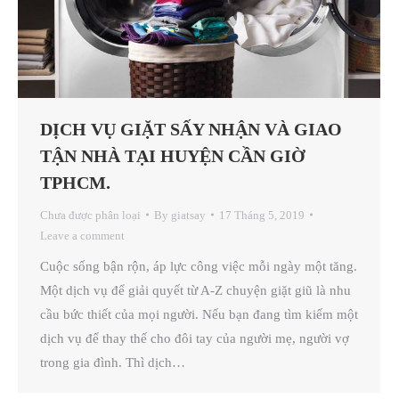
DỊCH VỤ GIẶT SẤY NHẬN VÀ GIAO
TẬN NHÀ TẠI HUYỆN CẦN GIỜ
TPHCM.
Chưa được phân loại
By
giatsay
17 Tháng 5, 2019
Leave a comment
Cuộc sống bận rộn, áp lực công việc mỗi ngày một tăng.
Một dịch vụ để giải quyết từ A-Z chuyện giặt giũ là nhu
cầu bức thiết của mọi người. Nếu bạn đang tìm kiếm một
dịch vụ để thay thế cho đôi tay của người mẹ, người vợ
trong gia đình. Thì dịch…