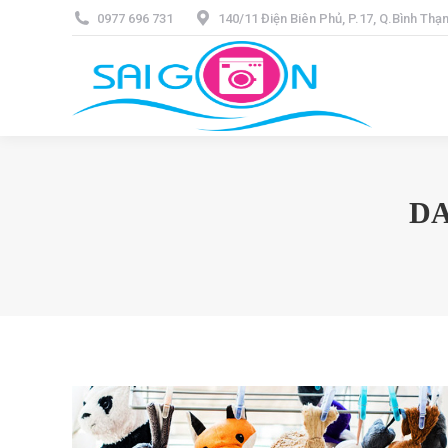
0977 696 731
140/11 Điện Biên Phủ, P.17, Q.Bình Th
DA