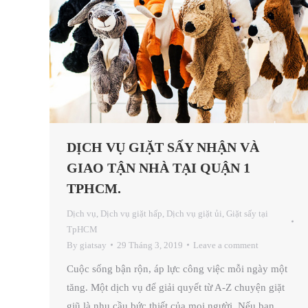
DỊCH VỤ GIẶT SẤY NHẬN VÀ
GIAO TẬN NHÀ TẠI QUẬN 1
TPHCM.
Dịch vụ
,
Dịch vụ giặt hấp
,
Dịch vụ giặt ủi
,
Giặt sấy tại
TpHCM
By
giatsay
29 Tháng 3, 2019
Leave a comment
Cuộc sống bận rộn, áp lực công việc mỗi ngày một
tăng. Một dịch vụ để giải quyết từ A-Z chuyện giặt
giũ là nhu cầu bức thiết của mọi người. Nếu bạn