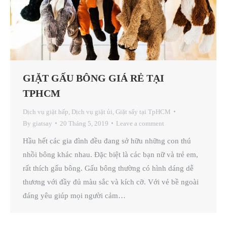
GIẶT GẤU BÔNG GIÁ RẺ TẠI
TPHCM
Dịch vụ giặt hấp
,
Dịch vụ giặt ủi
,
Giặt sấy tại TpHCM
By
giatsay
20 Tháng 5, 2019
Leave a comment
Hầu hết các gia đình đều đang sở hữu những con thú
nhồi bông khác nhau. Đặc biệt là các bạn nữ và trẻ em,
rất thích gấu bông. Gấu bông thường có hình dáng dễ
thương với đầy đủ màu sắc và kích cỡ. Với vẻ bề ngoài
đáng yêu giúp mọi người cảm…