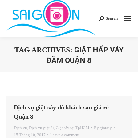
Search
Search:
GIẶT HẤP VÁY
TAG ARCHIVES:
ĐẦM QUẬN 8
You are here:
Dịch vụ giặt sấy đồ khách sạn giá rẻ
Quận 8
Dịch vụ
,
Dịch vụ giặt ủi
,
Giặt sấy tại TpHCM
By
giatsay
15 Tháng 10, 2017
Leave a comment