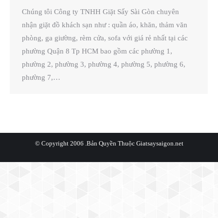
Chúng tôi Công ty TNHH Giặt Sấy Sài Gòn chuyên
nhận giặt đồ khách sạn như : quần áo, khăn, thảm văn
phòng, ga giường, rèm cửa, sofa với giá rẻ nhất tại các
phường Quận 8 Tp HCM bao gồm các phường 1,
phường 2, phường 3, phường 4, phường 5, phường 6,
phường 7,…
© Copyright 2006 .Bản Quyền Thuộc
Giatsaysaigon.net