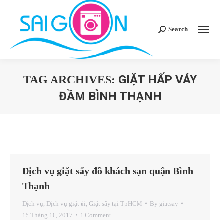
Search
Search:
GIẶT HẤP VÁY
TAG ARCHIVES:
ĐẦM BÌNH THẠNH
You are here:
Dịch vụ giặt sấy đồ khách sạn quận Bình
Thạnh
Dịch vụ
,
Dịch vụ giặt ủi
,
Giặt sấy tại TpHCM
By
giatsay
15 Tháng 10, 2017
1 Comment