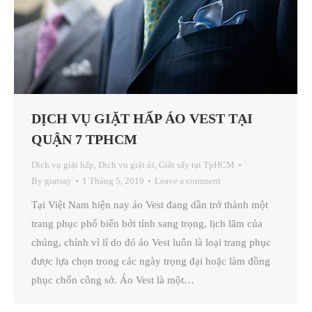
DỊCH VỤ GIẶT HẤP ÁO VEST TẠI
QUẬN 7 TPHCM
Dịch vụ giặt hấp
,
Dịch vụ giặt ủi
,
Giặt sấy tại TpHCM
By
giatsay
1 Tháng 5, 2019
Leave a comment
Tại Việt Nam hiện nay áo Vest đang dần trở thành một
trang phục phổ biến bởi tính sang trọng, lịch lãm của
chúng, chính vì lí do đó áo Vest luôn là loại trang phục
được lựa chọn trong các ngày trọng đại hoặc làm đồng
phục chốn công sở. Áo Vest là một…