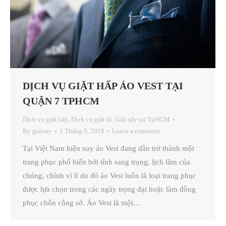
DỊCH VỤ GIẶT HẤP ÁO VEST TẠI
QUẬN 7 TPHCM
Dịch vụ giặt hấp
,
Dịch vụ giặt ủi
,
Giặt sấy tại TpHCM
By
giatsay
1 Tháng 5, 2019
Leave a comment
Tại Việt Nam hiện nay áo Vest đang dần trở thành một
trang phục phổ biến bởi tính sang trọng, lịch lãm của
chúng, chính vì lí do đó áo Vest luôn là loại trang phục
được lựa chọn trong các ngày trọng đại hoặc làm đồng
phục chốn công sở. Áo Vest là một…